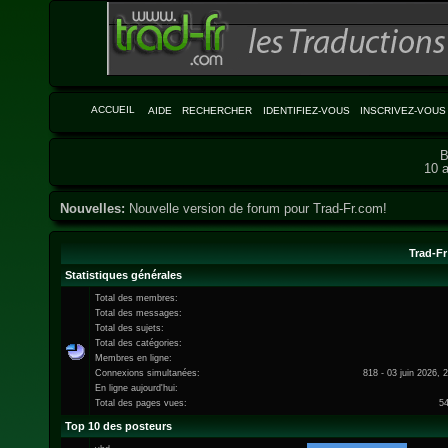
ACCUEIL
AIDE
RECHERCHER
IDENTIFIEZ-VOUS
INSCRIVEZ-VOUS
B
10 a
Nouvelles:
Nouvelle version de forum pour Trad-Fr.com!
Trad-Fr
Statistiques générales
Total des membres:
Total des messages:
Total des sujets:
Total des catégories:
Membres en ligne:
Connexions simultanées:
818 - 03 juin 2026, 
En ligne aujourd'hui:
Total des pages vues:
5
Top 10 des posteurs