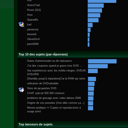
vhd
GravuTrad
Room |312|
Arno
Sparad0x
karl
panasony
bitonio6
OliverDivX
piem6590
Top 10 des sujets (par réponses)
Dates d'anniversaire ou de naissance
J'ai des coupures quand je grave mes DVD ...
Vos expériences avec les média vierges: DVD±R,
DVD±RW
[Standby jusqu'à réparation]J'ai la RAM qui rame
utilisation de DVDrebuilder
Sites de jacquettes DVD
CHAT spécial 500 000 visiteurs
probleme de gravage avec video deluxe 2006
Origine de vos pseudos (Une idée comme ça...)
Minute juridique => Copies et reproductions à
usage privé
Top lanceurs de sujets