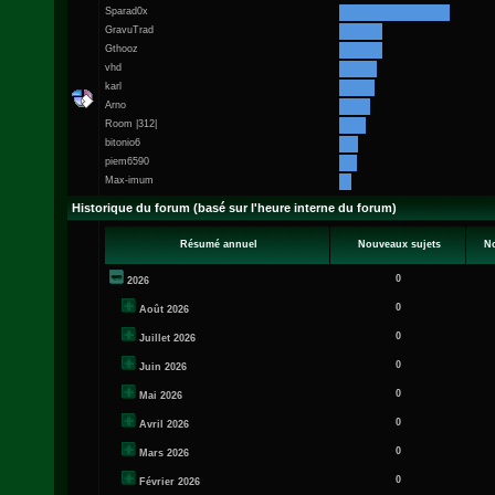
Sparad0x
GravuTrad
Gthooz
vhd
karl
Arno
Room |312|
bitonio6
piem6590
Max-imum
Historique du forum (basé sur l'heure interne du forum)
Résumé annuel
Nouveaux sujets
N
0
2026
0
Août 2026
0
Juillet 2026
0
Juin 2026
0
Mai 2026
0
Avril 2026
0
Mars 2026
0
Février 2026