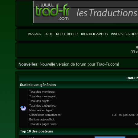
ACCUEIL
AIDE
RECHERCHER
IDENTIFIEZ-VOUS
INSCRIVEZ-VOUS
B
09 a
Nouvelles:
Nouvelle version de forum pour Trad-Fr.com!
Trad-Fr
Statistiques générales
Total des membres:
Total des messages:
Total des sujets:
Total des catégories:
Membres en ligne:
Connexions simultanées:
818 - 03 juin 2026, 
En ligne aujourd'hui:
Total des pages vues:
5
Top 10 des posteurs