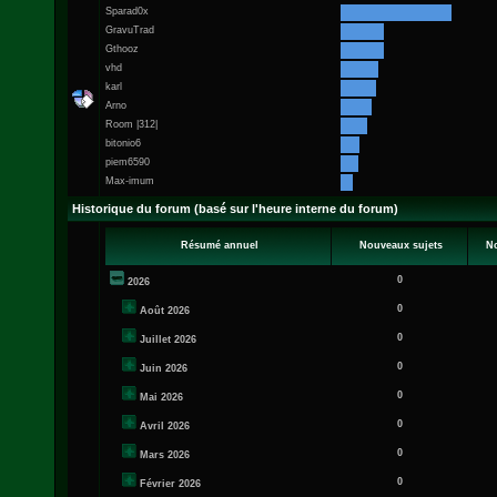
Sparad0x
GravuTrad
Gthooz
vhd
karl
Arno
Room |312|
bitonio6
piem6590
Max-imum
Historique du forum (basé sur l'heure interne du forum)
Résumé annuel
Nouveaux sujets
N
0
2026
0
Août 2026
0
Juillet 2026
0
Juin 2026
0
Mai 2026
0
Avril 2026
0
Mars 2026
0
Février 2026