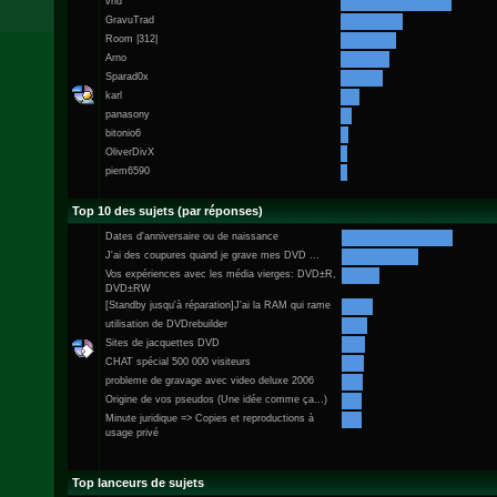
vhd
GravuTrad
Room |312|
Arno
Sparad0x
karl
panasony
bitonio6
OliverDivX
piem6590
Top 10 des sujets (par réponses)
Dates d'anniversaire ou de naissance
J'ai des coupures quand je grave mes DVD ...
Vos expériences avec les média vierges: DVD±R,
DVD±RW
[Standby jusqu'à réparation]J'ai la RAM qui rame
utilisation de DVDrebuilder
Sites de jacquettes DVD
CHAT spécial 500 000 visiteurs
probleme de gravage avec video deluxe 2006
Origine de vos pseudos (Une idée comme ça...)
Minute juridique => Copies et reproductions à
usage privé
Top lanceurs de sujets