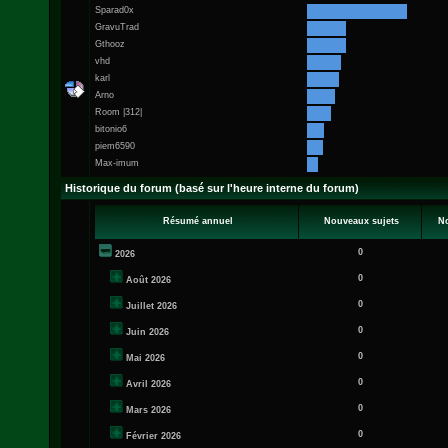
Sparad0x
GravuTrad
Gthooz
vhd
karl
Arno
Room |312|
bitonio6
piem6590
Max-imum
Historique du forum (basé sur l'heure interne du forum)
Résumé annuel
Nouveaux sujets
N
0
2026
0
Août 2026
0
Juillet 2026
0
Juin 2026
0
Mai 2026
0
Avril 2026
0
Mars 2026
0
Février 2026