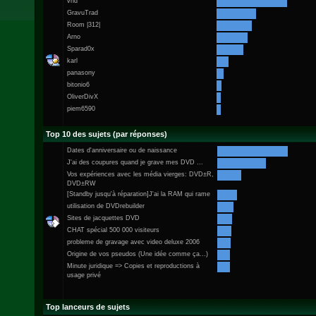
vhd
GravuTrad
Room |312|
Arno
Sparad0x
karl
panasony
bitonio6
OliverDivX
piem6590
Top 10 des sujets (par réponses)
Dates d'anniversaire ou de naissance
J'ai des coupures quand je grave mes DVD ...
Vos expériences avec les média vierges: DVD±R,
DVD±RW
[Standby jusqu'à réparation]J'ai la RAM qui rame
utilisation de DVDrebuilder
Sites de jacquettes DVD
CHAT spécial 500 000 visiteurs
probleme de gravage avec video deluxe 2006
Origine de vos pseudos (Une idée comme ça...)
Minute juridique => Copies et reproductions à
usage privé
Top lanceurs de sujets