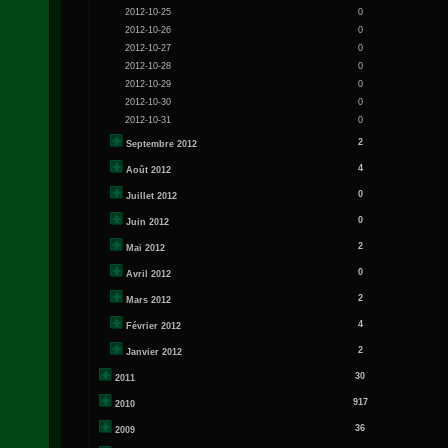
2012-10-25
0
2012-10-26
0
2012-10-27
0
2012-10-28
0
2012-10-29
0
2012-10-30
0
2012-10-31
0
2
Septembre 2012
4
Août 2012
0
Juillet 2012
0
Juin 2012
2
Mai 2012
0
Avril 2012
2
Mars 2012
4
Février 2012
2
Janvier 2012
30
2011
917
2010
36
2009