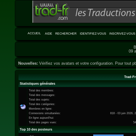
ACCUEIL
AIDE
RECHERCHER
IDENTIFIEZ-VOUS
INSCRIVEZ-VOUS
B
09 a
Nouvelles:
Vérifiez vos avatars et votre configuration. Pour tout pb
Trad-Fr
Statistiques générales
Total des membres:
Total des messages:
Total des sujets:
Total des catégories:
Membres en ligne:
Connexions simultanées:
818 - 03 juin 2026, 
En ligne aujourd'hui:
Total des pages vues:
5
Top 10 des posteurs