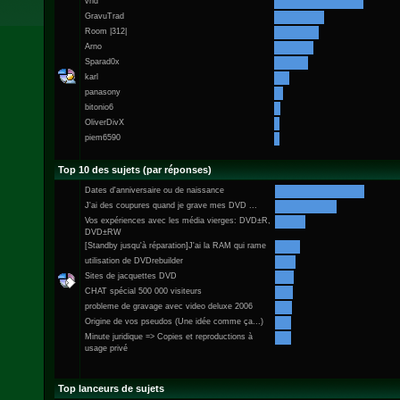
vhd
GravuTrad
Room |312|
Arno
Sparad0x
karl
panasony
bitonio6
OliverDivX
piem6590
Top 10 des sujets (par réponses)
Dates d'anniversaire ou de naissance
J'ai des coupures quand je grave mes DVD ...
Vos expériences avec les média vierges: DVD±R,
DVD±RW
[Standby jusqu'à réparation]J'ai la RAM qui rame
utilisation de DVDrebuilder
Sites de jacquettes DVD
CHAT spécial 500 000 visiteurs
probleme de gravage avec video deluxe 2006
Origine de vos pseudos (Une idée comme ça...)
Minute juridique => Copies et reproductions à
usage privé
Top lanceurs de sujets