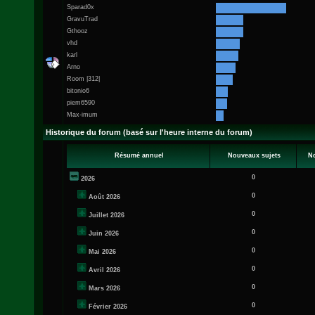
Sparad0x
GravuTrad
Gthooz
vhd
karl
Arno
Room |312|
bitonio6
piem6590
Max-imum
Historique du forum (basé sur l'heure interne du forum)
Résumé annuel
Nouveaux sujets
N
0
2026
0
Août 2026
0
Juillet 2026
0
Juin 2026
0
Mai 2026
0
Avril 2026
0
Mars 2026
0
Février 2026