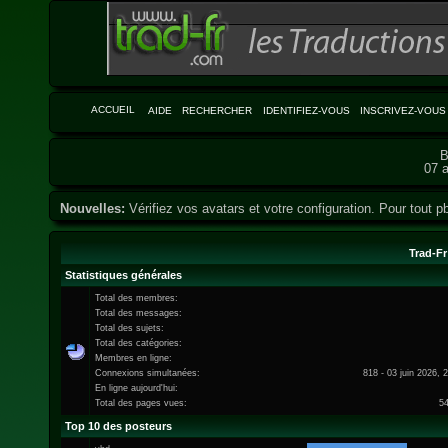
ACCUEIL
AIDE
RECHERCHER
IDENTIFIEZ-VOUS
INSCRIVEZ-VOUS
B
07 a
Nouvelles:
Vérifiez vos avatars et votre configuration. Pour tout pb
Trad-Fr
Statistiques générales
Total des membres:
Total des messages:
Total des sujets:
Total des catégories:
Membres en ligne:
Connexions simultanées:
818 - 03 juin 2026, 
En ligne aujourd'hui:
Total des pages vues:
5
Top 10 des posteurs