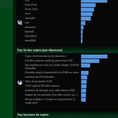
vhd
GravuTrad
Room |312|
Arno
Sparad0x
karl
panasony
bitonio6
OliverDivX
piem6590
Top 10 des sujets (par réponses)
Dates d'anniversaire ou de naissance
J'ai des coupures quand je grave mes DVD ...
Vos expériences avec les média vierges: DVD±R,
DVD±RW
[Standby jusqu'à réparation]J'ai la RAM qui rame
utilisation de DVDrebuilder
Sites de jacquettes DVD
CHAT spécial 500 000 visiteurs
probleme de gravage avec video deluxe 2006
Origine de vos pseudos (Une idée comme ça...)
Minute juridique => Copies et reproductions à
usage privé
Top lanceurs de sujets