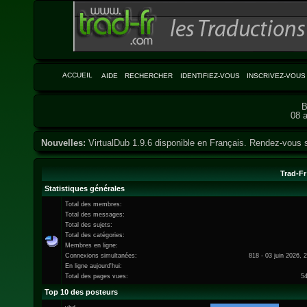
ACCUEIL
AIDE
RECHERCHER
IDENTIFIEZ-VOUS
INSCRIVEZ-VOUS
B
08 a
Nouvelles:
VirtualDub 1.9.6 disponible en Français. Rendez-vous 
Trad-Fr
Statistiques générales
Total des membres:
Total des messages:
Total des sujets:
Total des catégories:
Membres en ligne:
Connexions simultanées:
818 - 03 juin 2026, 
En ligne aujourd'hui:
Total des pages vues:
5
Top 10 des posteurs