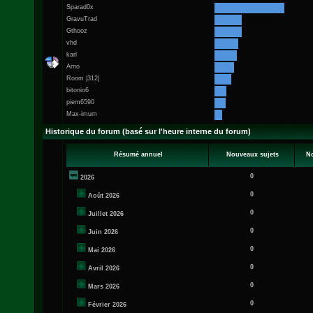
Sparad0x
GravuTrad
Gthooz
vhd
karl
Arno
Room |312|
bitonio6
piem6590
Max-imum
Historique du forum (basé sur l'heure interne du forum)
Résumé annuel
Nouveaux sujets
N
0
2026
0
Août 2026
0
Juillet 2026
0
Juin 2026
0
Mai 2026
0
Avril 2026
0
Mars 2026
0
Février 2026