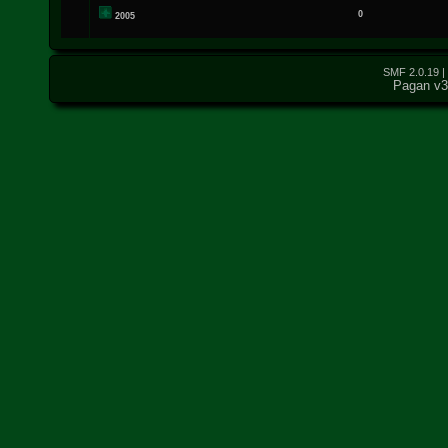
0
2005
SMF 2.0.19
|
Pagan v3