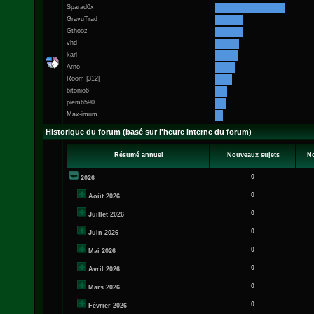
Sparad0x
GravuTrad
Gthooz
vhd
karl
Arno
Room |312|
bitonio6
piem6590
Max-imum
Historique du forum (basé sur l'heure interne du forum)
Résumé annuel
Nouveaux sujets
N
0
2026
0
Août 2026
0
Juillet 2026
0
Juin 2026
0
Mai 2026
0
Avril 2026
0
Mars 2026
0
Février 2026