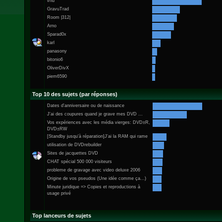
vhd
GravuTrad
Room |312|
Arno
Sparad0x
karl
panasony
bitonio6
OliverDivX
piem6590
Top 10 des sujets (par réponses)
Dates d'anniversaire ou de naissance
J'ai des coupures quand je grave mes DVD ...
Vos expériences avec les média vierges: DVD±R,
DVD±RW
[Standby jusqu'à réparation]J'ai la RAM qui rame
utilisation de DVDrebuilder
Sites de jacquettes DVD
CHAT spécial 500 000 visiteurs
probleme de gravage avec video deluxe 2006
Origine de vos pseudos (Une idée comme ça...)
Minute juridique => Copies et reproductions à
usage privé
Top lanceurs de sujets