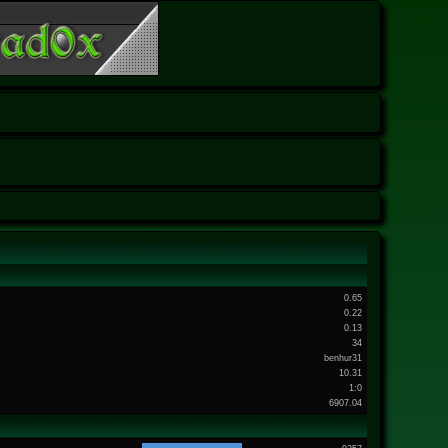
0.65
0.22
0.13
34
benhur31
10.31
1:0
6907.04