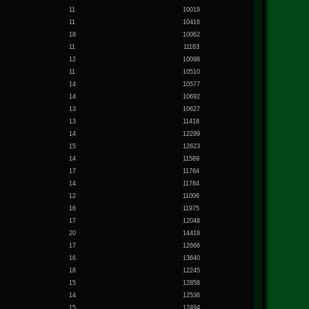
11
10019
11
10416
18
10062
11
11163
12
10098
11
10510
14
10577
14
10692
13
10627
13
11418
14
12299
15
12623
14
11589
17
11764
14
11784
12
11006
16
11975
17
12048
20
14419
17
12666
16
13640
18
12245
15
12858
14
12536
15
12494