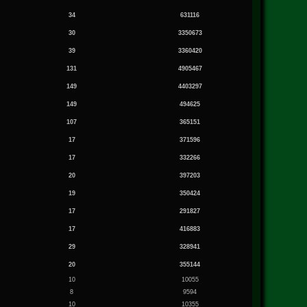
34
631116
30
3350673
39
3360420
131
4905467
149
4403297
149
494625
107
365151
17
371596
17
332266
20
397203
19
350424
17
291827
17
416883
29
328941
20
355144
10
10055
8
9594
10
10355