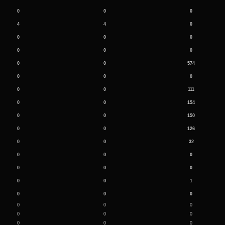
0
0
0
4
4
0
0
0
0
0
0
0
0
0
574
0
0
0
0
0
111
0
0
154
0
0
150
0
0
126
0
0
32
0
0
0
0
0
0
0
0
1
0
0
0
0
0
0
0
0
0
0
0
0