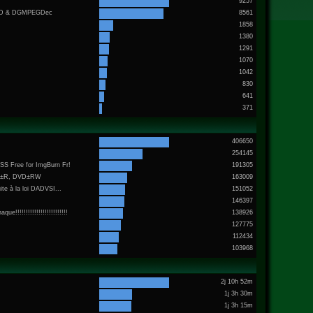
9257
bMOD & DGMPEGDec
8561
1858
1380
1291
1070
1042
830
641
371
406650
254145
SS Free for ImgBurn Fr!
191305
DVD±R, DVD±RW
163009
ite à la loi DADVSI...
151052
.
146397
!!!!!!!!!!!!!!!!!!!!!!!!
138926
127775
112434
103968
2j 10h 52m
1j 3h 30m
1j 3h 15m