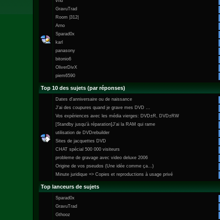
vhd
GravuTrad
Room |312|
Arno
Sparad0x
karl
panasony
bitonio6
OliverDivX
piem6590
Top 10 des sujets (par réponses)
Dates d'anniversaire ou de naissance
J'ai des coupures quand je grave mes DVD ...
Vos expériences avec les média vierges: DVD±R, DVD±RW
[Standby jusqu'à réparation]J'ai la RAM qui rame
utilisation de DVDrebuilder
Sites de jacquettes DVD
CHAT spécial 500 000 visiteurs
probleme de gravage avec video deluxe 2006
Origine de vos pseudos (Une idée comme ça...)
Minute juridique => Copies et reproductions à usage privé
Top lanceurs de sujets
Sparad0x
GravuTrad
Gthooz