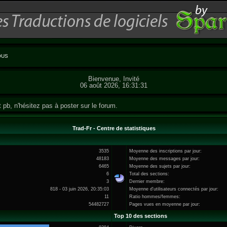
OUS
Bienvenue, Invité
06 août 2026, 16:31:31
t pb, n'hésitez pas à poster sur le forum.
Trad-Fr - Centre de statistiques
3535
Moyenne des inscriptions par jour:
48183
Moyenne des messages par jour:
6465
Moyenne des sujets par jour:
6
Total des sections:
3
Dernier membre:
818 - 03 juin 2026, 20:35:03
Moyenne d'utilisateurs connectés par jour:
11
Ratio hommes/femmes:
54482727
Pages vues en moyenne par jour:
Top 10 des sections