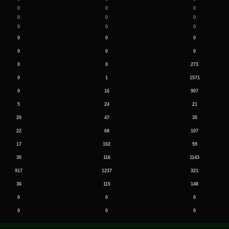
0
0
0
0
0
0
0
0
0
0
0
0
0
0
0
0
0
273
0
1
1571
0
16
907
5
24
21
20
47
35
22
68
107
17
102
59
30
116
1143
917
1237
321
36
115
148
0
0
0
0
0
0