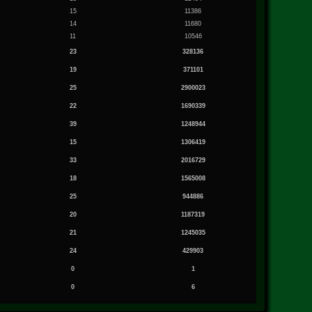
15
11386
14
11680
11
10546
23
328136
19
371101
25
2900023
22
1690339
39
1248944
15
1306419
33
2016729
18
1565008
25
944886
20
1187319
21
1245035
24
429903
0
1
0
6