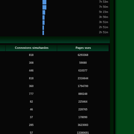
7h 53m
7h 50m
5h 15m
3h 56m
3h 51m
2h 51m
2h 51m
Connexions simultanées
Pages vues
818
6293368
308
59080
446
610377
818
2316644
360
1794700
777
880248
82
225464
46
228765
37
178090
285
3623083
57
13380691