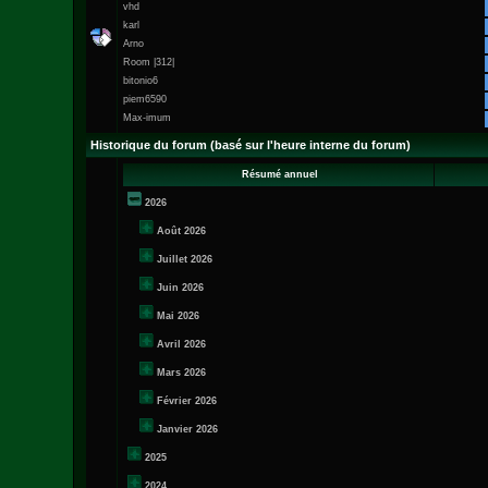
vhd
karl
Arno
Room |312|
bitonio6
piem6590
Max-imum
Historique du forum (basé sur l'heure interne du forum)
Résumé annuel
2026
Août 2026
Juillet 2026
Juin 2026
Mai 2026
Avril 2026
Mars 2026
Février 2026
Janvier 2026
2025
2024