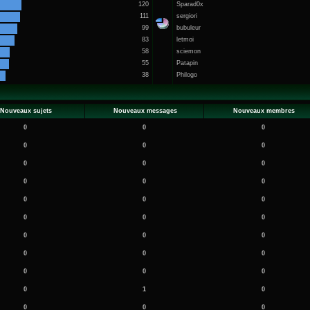
120
Sparad0x
111
sergiori
99
bubuleur
83
letmoi
58
sciemon
55
Patapin
38
Philogo
Nouveaux sujets
Nouveaux messages
Nouveaux membres
0
0
0
0
0
0
0
0
0
0
0
0
0
0
0
0
0
0
0
0
0
0
0
0
0
0
0
0
1
0
0
0
0