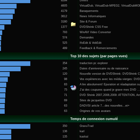
8284
Divers
4605
VirtualDub, VirtualDub-MPEG2, VirtualDu
4179
Baraquements
3612
News Informatiques
3180
Site & Forum
1377
DVDShrink CSS Free
793
WinAVI Video Converter
574
Demandes
525
IfoEdit & VobEdit
489
Feedback & Remerciements
Top 10 des sujets (par pages vues)
354
traduction pc explorer
245
Dates d'anniversaire ou de naissance
120
Nouvelle version de DVDShrink: DVDShrink C
98
Vos expériences avec les média vierges: 
83
A lire absolument! Epuration et réadaptation su
75
J'ai des coupures quand je grave mes DVD ..
71
DVD Shrink 2007,2008,2009: ATTENTION, Arnaque!
69
Sites de jacquettes DVD
63
DADVSI article 7...des nouvelles...et+
63
Origines de vos avatars
Temps de connexion cumulé
350
GravuTrad
136
karl
135
kaskaï