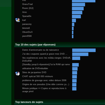
vhd
GravuTrad
Room |312|
Arno
Sparad0x
karl
panasony
bitonio6
OliverDivX
piem6590
Top 10 des sujets (par réponses)
Dates d'anniversaire ou de naissance
J'ai des coupures quand je grave mes DVD ...
Vos expériences avec les média vierges: DVD±R,
DVD±RW
[Standby jusqu'à réparation]J'ai la RAM qui rame
utilisation de DVDrebuilder
Sites de jacquettes DVD
CHAT spécial 500 000 visiteurs
probleme de gravage avec video deluxe 2006
Origine de vos pseudos (Une idée comme ça...)
Minute juridique => Copies et reproductions à
usage privé
Top lanceurs de sujets