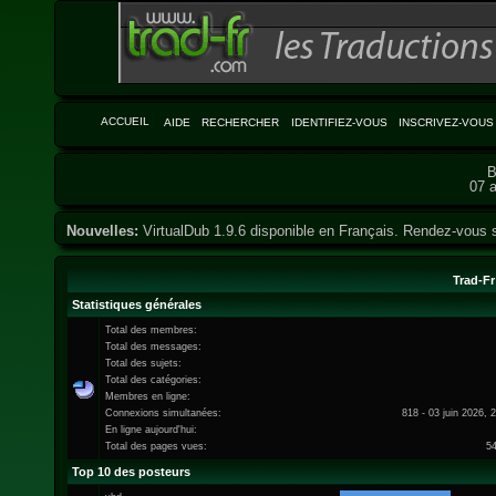
ACCUEIL
AIDE
RECHERCHER
IDENTIFIEZ-VOUS
INSCRIVEZ-VOUS
B
07 a
Nouvelles:
VirtualDub 1.9.6 disponible en Français. Rendez-vous 
Trad-Fr
Statistiques générales
Total des membres:
Total des messages:
Total des sujets:
Total des catégories:
Membres en ligne:
Connexions simultanées:
818 - 03 juin 2026, 
En ligne aujourd'hui:
Total des pages vues:
5
Top 10 des posteurs