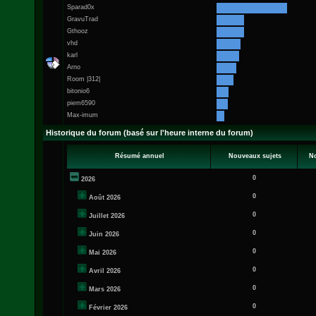
Sparad0x
GravuTrad
Gthooz
vhd
karl
Arno
Room |312|
bitonio6
piem6590
Max-imum
Historique du forum (basé sur l'heure interne du forum)
Résumé annuel
Nouveaux sujets
N
0
2026
0
Août 2026
0
Juillet 2026
0
Juin 2026
0
Mai 2026
0
Avril 2026
0
Mars 2026
0
Février 2026