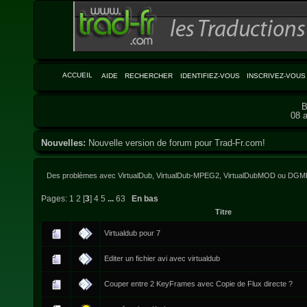
ACCUEIL
AIDE
RECHERCHER
IDENTIFIEZ-VOUS
INSCRIVEZ-VOUS
B
08 a
Nouvelles:
Nouvelle version de forum pour Trad-Fr.com!
Des problèmes avec VirtualDub, VirtualDub-MPEG2, VirtualDubMOD ou DGMP
Pages:
1
2
[
3
]
4
5
...
63
En bas
Titre
Virtualdub pour 7
Editer un fichier avi avec virtualdub
Couper entre 2 KeyFrames avec Copie de Flux directe ?