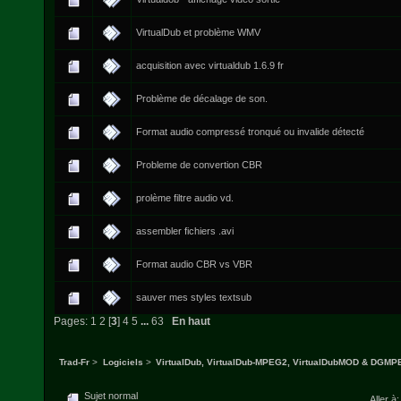
VirtualDub et problème WMV
acquisition avec virtualdub 1.6.9 fr
Problème de décalage de son.
Format audio compressé tronqué ou invalide détecté
Probleme de convertion CBR
prolème filtre audio vd.
assembler fichiers .avi
Format audio CBR vs VBR
sauver mes styles textsub
Pages:
1
2
[
3
]
4
5
...
63
En haut
Trad-Fr
>
Logiciels
>
VirtualDub, VirtualDub-MPEG2, VirtualDubMOD & DGM
Sujet normal
Aller à: