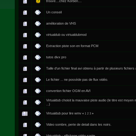
trouvé....chez Korben....
Un conseil
amélioration de VHS
virtualdub ou virtualdubmod
Extraction piste son en format PCM
tutos divx pro
Taille d'un fichier final avi obtenu à partir de plusieurs fichiers 
Le fichier ... ne possède pas de flux vidéo.
convertion fichier OGM en AVI
Virtualdub choisit la mauvaise piste audio (le titre est moyen
...)
Virtualdub pour lire wmv
«
1
2
3
»
Video sombre, perte de detail dans les noirs.
Virtualdob - affichage vidéo sortie