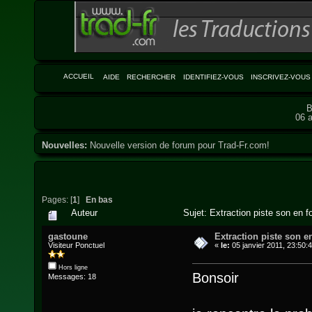
ACCUEIL
AIDE
RECHERCHER
IDENTIFIEZ-VOUS
INSCRIVEZ-VOUS
B
06 a
Nouvelles:
Nouvelle version de forum pour Trad-Fr.com!
Pages: [
1
]
En bas
Auteur
Sujet: Extraction piste son en 
gastoune
Extraction piste son 
Visiteur Ponctuel
«
le:
05 janvier 2011, 23:50:
Hors ligne
Bonsoir
Messages: 18