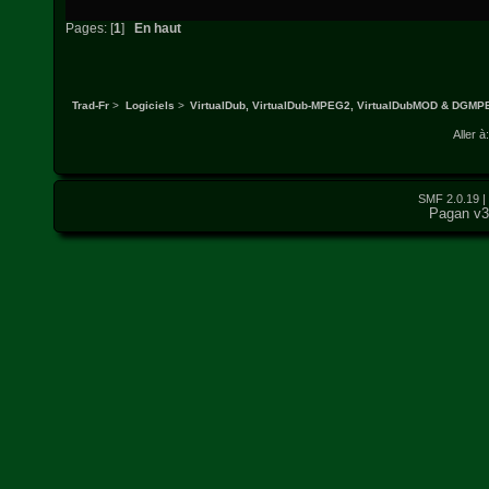
Pages: [
1
]
En haut
Trad-Fr
>
Logiciels
>
VirtualDub, VirtualDub-MPEG2, VirtualDubMOD & DGM
Aller à:
SMF 2.0.19
|
Pagan v3