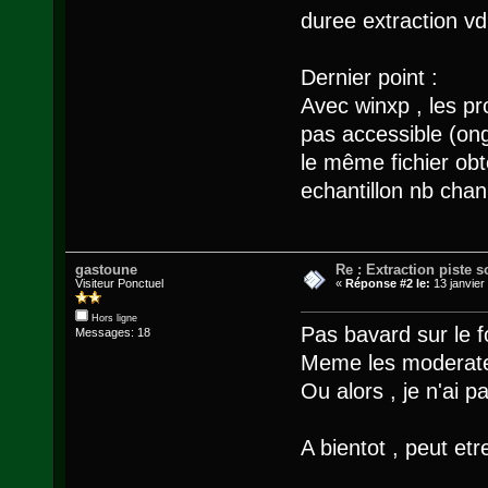
duree extraction v
Dernier point :
Avec winxp , les pr
pas accessible (on
le même fichier ob
echantillon nb chann
gastoune
Re : Extraction piste
Visiteur Ponctuel
«
Réponse #2 le:
13 janvier
Hors ligne
Pas bavard sur le 
Messages: 18
Meme les moderate
Ou alors , je n'ai 
A bientot , peut etr