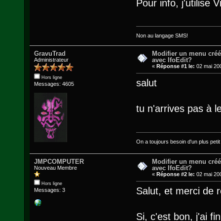
Pour info, j'utilise 
Non au langage SMS!
GravuTrad
Modifier un menu cré
avec IfoEdit?
Administrateur
«
Réponse #1 le:
02 mai 200
Hors ligne
salut
Messages: 4605
tu n'arrives pas à l
On a toujours besoin d'un plus petit q
JMPCOMPUTER
Modifier un menu cré
avec IfoEdit?
Nouveau Membre
«
Réponse #2 le:
02 mai 200
Hors ligne
Salut, et merci de 
Messages: 3
Si, c'est bon, j'ai f