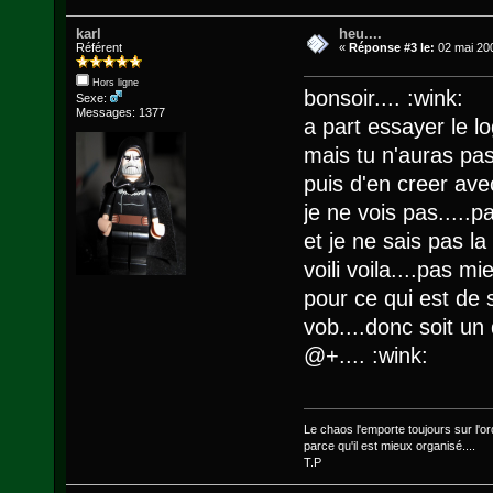
karl
heu....
Référent
«
Réponse #3 le:
02 mai 200
Hors ligne
bonsoir.... :wink:
Sexe:
Messages: 1377
a part essayer le 
mais tu n'auras pa
puis d'en creer avec
je ne vois pas.....pa
et je ne sais pas la 
voili voila....pas mie
pour ce qui est de s
vob....donc soit un
@+.... :wink:
Le chaos l'emporte toujours sur l'ord
parce qu'il est mieux organisé....
T.P