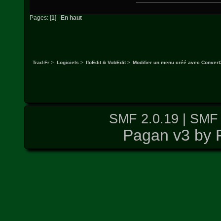
Pages: [
1
]
En haut
Trad-Fr
>
Logiciels
>
IfoEdit & VobEdit
>
Modifier un menu créé avec Convert
SMF 2.0.19
|
SMF 
Pagan v3 by 