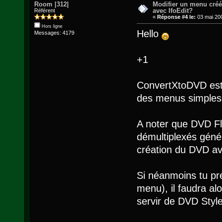
Room |312|
Modifier un menu cré
avec IfoEdit?
Référent
«
Réponse #4 le:
03 mai 200
Hors ligne
Hello
Messages: 4179
+1
ConvertXtoDVD est p
des menus simples 
A noter que DVD Fli
démultiplexés génér
création du DVD av
Si néanmoins tu pr
menu), il faudra al
servir de DVD Styl