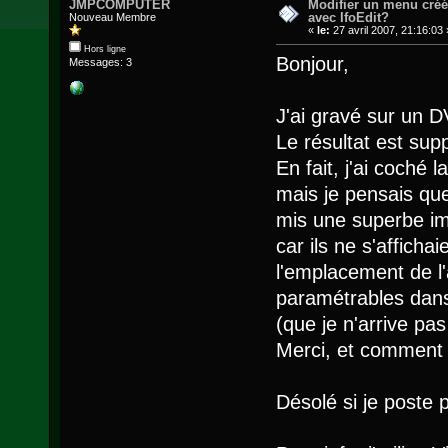
JMPCOMPUTER
Modifier un menu cré
avec IfoEdit?
Nouveau Membre
«
le:
27 avril 2007, 21:16:03 
Hors ligne
Bonjour,
Messages: 3
J'ai gravé sur un
Le résultat est sup
En fait, j'ai coché 
mais je pensais que
mis une superbe imag
car ils ne s'affichai
l'emplacement de l'
paramétrables dans
(que je n'arrive pa
Merci, et comment
Désolé si je poste 