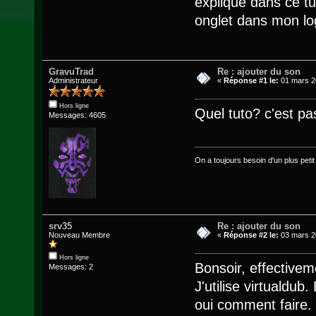
expliqué dans ce tut
onglet dans mon logi
GravuTrad
Re : ajouter du son
Administrateur
«
Réponse #1 le:
01 mars 2
Hors ligne
Quel tuto? c'est pa
Messages: 4605
On a toujours besoin d'un plus petit q
srv35
Re : ajouter du son
Nouveau Membre
«
Réponse #2 le:
03 mars 2
Hors ligne
Bonsoir, effectiveme
Messages: 2
J'utilise virtualdub.
oui comment faire. 