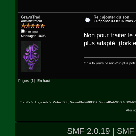
GravuTrad
Re : ajouter du son
Administrateur
«
Réponse #3 le:
07 mars 2
Hors ligne
Non pour traiter le
Messages: 4605
plus adapté. (fork 
On a toujours besoin d'un plus petit q
Pages: [
1
]
En haut
Trad-Fr
>
Logiciels
>
VirtualDub, VirtualDub-MPEG2, VirtualDubMOD & DGM
Aller à:
SMF 2.0.19
|
SMF 