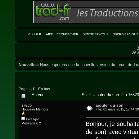
ACCUEIL
AIDE
RECHERCHER
IDENTIFIEZ-VOUS
INSCRIVEZ-VOUS
B
09 a
Nouvelles:
Nous espérons que la nouvelle version du forum de Tra
Pages: [
1
]
En bas
Auteur
Sujet: ajouter du son (Lu 16523 
srv35
ajouter du son
Nouveau Membre
«
le:
01 mars 2015, 17:44:30
Hors ligne
Bonjour, je souhait
Messages: 2
de son) avec virtual