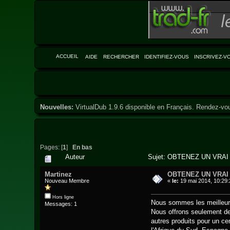
ACCUEIL
AIDE
RECHERCHER
IDENTIFIEZ-VOUS
INSCRIVEZ-V
Nouvelles:
VirtualDub 1.9.6 disponible en Français. Rendez-vo
Pages: [
1
]
En bas
Auteur
Sujet: OBTENEZ UN VRAI
Martinez
OBTENEZ UN VRAI
Nouveau Membre
«
le:
19 mai 2014, 10:29:
Hors ligne
Nous sommes les meilleur 
Messages: 1
Nous offrons seulement d
autres produits pour un ce