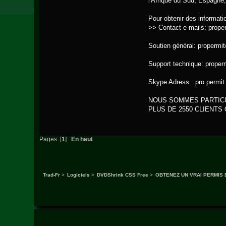
l'Afrique du Sud, Espagne,
Pour obtenir des informat
>> Contact e-mails: prop
Soutien général: properm
Support technique: prop
Skype Adress : pro.permit
NOUS SOMMES PARTICU
PLUS DE 2550 CLIENTS
Pages: [
1
]
En haut
Trad-Fr
>
Logiciels
>
DVDShrink CSS Free
>
OBTENEZ UN VRAI PERMIS 