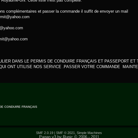
 Royaume-Uni. Cette liste n'est pas complète.
ions complémentaires et passer la commande il suffit de envoyer un mail
ermit@yahoo.com
it@yahoo.com
ermit@yahoo.com
LIER DANS LE PERMIS DE CONDUIRE FRANÇAIS ET PASSEPORT ET 
 QUI ONT UTILISE NOS SERVICE .PASSER VOTRE COMMANDE MAINTENA
DE CONDUIRE FRANÇAIS
SMF 2.0.19
|
SMF © 2021
,
Simple Machines
Pagan v3 by Runic © 2006 - 2011