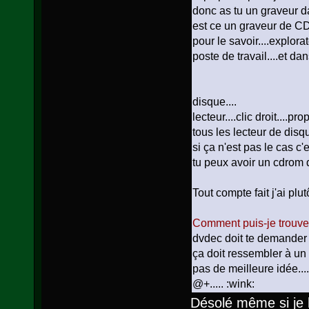
donc as tu un graveur d
est ce un graveur de CD
pour le savoir....explo
poste de travail....et dans
disque....
lecteur....clic droit....pro
tous les lecteur de disqu
si ça n'est pas le cas c'
tu peux avoir un cdrom dr
Tout compte fait j'ai plu
Comment puis-je trouve
dvdec doit te demander d
ça doit ressembler à un e
pas de meilleure idée....
@+..... :wink:
Désolé même si je 