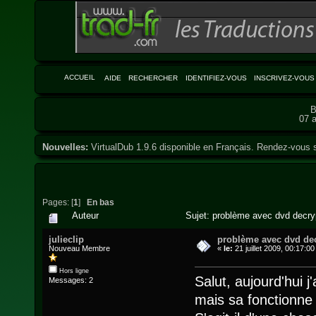
ACCUEIL
AIDE
RECHERCHER
IDENTIFIEZ-VOUS
INSCRIVEZ-VOUS
B
07 a
Nouvelles:
VirtualDub 1.9.6 disponible en Français. Rendez-vous 
Pages: [
1
]
En bas
Auteur
Sujet: problème avec dvd decry
julieclip
problème avec dvd de
Nouveau Membre
«
le:
21 juillet 2009, 00:17:00
Hors ligne
Salut, aujourd'hui j'
Messages: 2
mais sa fonctionne