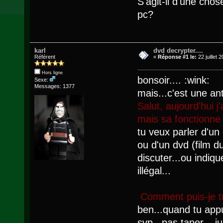
S'agit-il d'une cho
pc?
karl
dvd decrypter....
Référent
«
Réponse #1 le:
22 juillet 
Hors ligne
bonsoir.... :wink:
Sexe:
Messages: 1377
mais...c'est une ant
Salut, aujourd'hui j'
mais sa fonctionne
tu veux parler d'un 
ou d'un dvd (film du
discuter...ou indiqu
illégal...
Comment puis-je t
ben...quand tu appuie
svp...pas taper....j