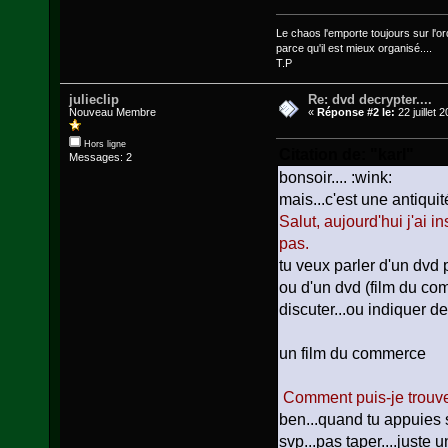
Le chaos l'emporte toujours sur l'ord
parce qu'il est mieux organisé....
T.P
julieclip
Re: dvd decrypter....
Nouveau Membre
«
Réponse #2 le:
22 juillet 
Hors ligne
Citation de: "karl"
Messages: 2
bonsoir.... :wink:
mais...c'est une antiquit
Salut, aujourd'hui j'ai i
pas.
tu veux parler d'un dvd pe
ou d'un dvd (film du comm
discuter...ou indiquer des
un film du commerce
Comment puis-je trouve
ben...quand tu appuies sur 
svp...pas taper....juste u