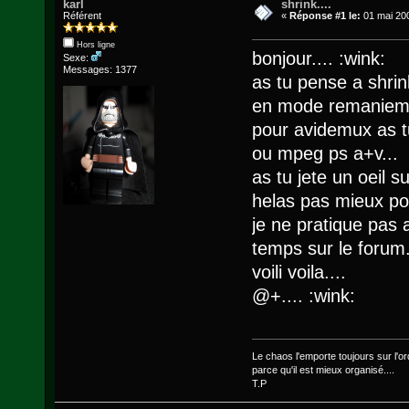
karl
shrink....
Référent
«
Réponse #1 le:
01 mai 200
Hors ligne
bonjour.... :wink:
Sexe:
Messages: 1377
as tu pense a shrink
en mode remaniemen
pour avidemux as tu
ou mpeg ps a+v...
as tu jete un oeil s
helas pas mieux pour
je ne pratique pas 
temps sur le forum.
voili voila....
@+.... :wink:
Le chaos l'emporte toujours sur l'ord
parce qu'il est mieux organisé....
T.P