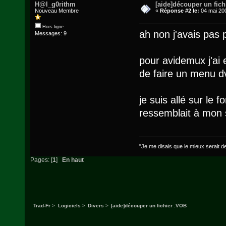
H@l_g0rithm
[aide]découper un fic
Nouveau Membre
«
Réponse #2 le:
04 mai 200
Hors ligne
ah non j'avais pas 
Messages: 9
pour avidemux j'ai 
de faire un menu dv
je suis allé sur le f
ressemblait à mon 
"Je me disais que le mieux serait d
Pages: [
1
]
En haut
Trad-Fr
>
Logiciels
>
Divers
>
[aide]découper un fichier .VOB