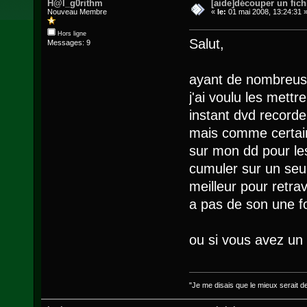
H@l_g0rithm
[aide]découper un fic
Nouveau Membre
«
le:
01 mai 2008, 13:24:31 
Hors ligne
Salut,
Messages: 9
ayant de nombreus
j'ai voulu les mettre
instant dvd recorde
mais comme certain
sur mon dd pour les
cumuler sur un seul
meilleur pour retrav
a pas de son une fo
ou si vous avez un 
"Je me disais que le mieux serait d