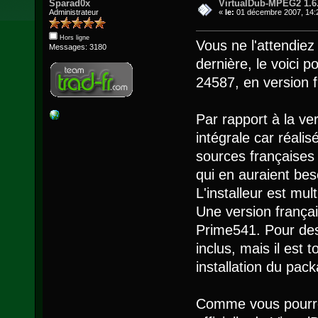
Sparad0x
VirtualDub-MPEG2 1.6
Administrateur
«
le:
01 décembre 2007, 14:
Hors ligne
Vous ne l'attendiez 
Messages: 3180
dernière, le voici 
24587, en version f
Par rapport à la ve
intégrale car réali
sources françaises
qui en auraient bes
L'installeur est mul
Une version frança
Prime541. Pour des 
inclus, mais il est 
installation du pac
Comme vous pourrez 