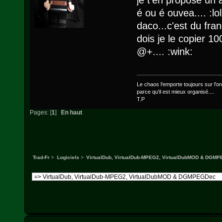
é ou é ouvea.... :lo
daco...c'est du fran
dois je le copier 1
@+.... :wink:
Le chaos l'emporte toujours sur l'ord
parce qu'il est mieux organisé....
T.P
Pages: [
1
]
En haut
Trad-Fr
>
Logiciels
>
VirtualDub, VirtualDub-MPEG2, VirtualDubMOD & DGM