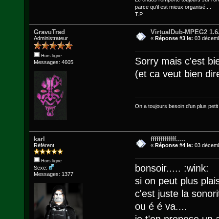
parce qu'il est mieux organisé....
T.P
GravuTrad
VirtualDub-MPEG2 1.6
Administrateur
«
Réponse #3 le:
03 décemb
Hors ligne
Sorry mais c'est bie
Messages: 4605
(et ca veut bien dire
On a toujours besoin d'un plus petit q
karl
fffffffffffff.....
Référent
«
Réponse #4 le:
03 décemb
Hors ligne
bonsoir..... :wink:
Sexe:
Messages: 1377
si on peut plus plaisa
c'est juste la sonor
ou é é va....
je t'en propose un a