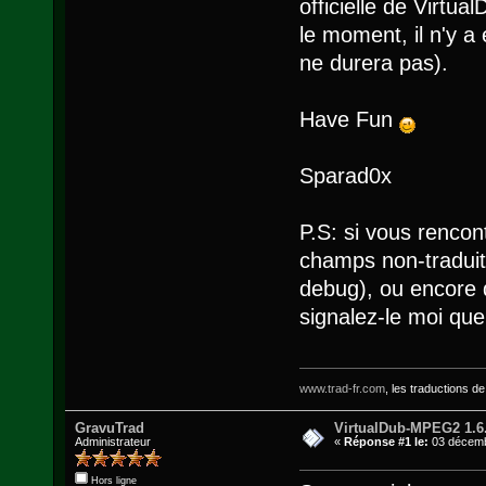
officielle de Virt
le moment, il n'y a
ne durera pas).
Have Fun
Sparad0x
P.S: si vous rencon
champs non-traduit
debug), ou encore d
signalez-le moi que 
www.trad-fr.com
, les traductions d
GravuTrad
VirtualDub-MPEG2 1.6
Administrateur
«
Réponse #1 le:
03 décemb
Hors ligne