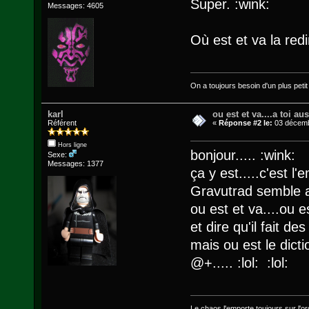
Super. :wink:
Messages: 4605
Où est et va la redi
On a toujours besoin d'un plus petit q
karl
ou est et va....a toi au
Référent
«
Réponse #2 le:
03 décemb
Hors ligne
bonjour..... :wink:
Sexe:
Messages: 1377
ça y est.....c'est l
Gravutrad semble at
ou est et va....ou est
et dire qu'il fait des
mais ou est le dicti
@+..... :lol: :lol:
Le chaos l'emporte toujours sur l'ord