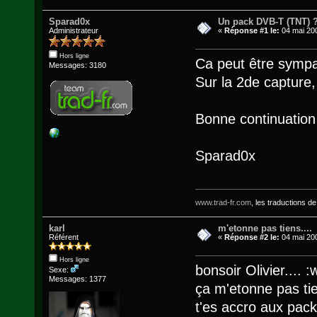
Sparad0x
Un pack DVB-T (TNT) 
Administrateur
«
Réponse #1 le:
04 mai 200
Hors ligne
Ca peut être symp
Messages: 3180
Sur la 2de capture,
Bonne continuatio
Sparad0x
www.trad-fr.com
, les traductions d
karl
m'etonne pas tiens....
Référent
«
Réponse #2 le:
04 mai 200
Hors ligne
bonsoir Olivier.... :
Sexe:
Messages: 1377
ça m'etonne pas tie
t'es accro aux packs