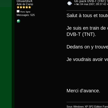
OliverDivX
Un pack DVB-T (TNT) 
Aide de Camp
«
le:
04 mai 2007, 09:37:42 
Hors ligne
Salut à tous et tout
Messages: 525
Je suis en train de
DVB-T (TNT).
Dedans on y trouv
Je voudrais avoir vo
Merci d'avance.
Sous Windows XP SP2 Edition Famil