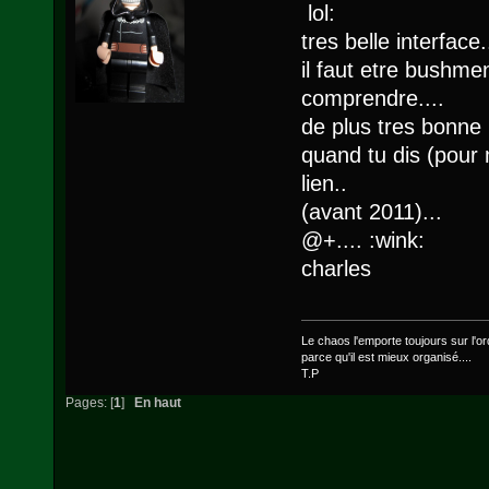
lol:
tres belle interface.
il faut etre bushmen
comprendre....
de plus tres bonne i
quand tu dis (pour m
lien..
(avant 2011)...
@+.... :wink:
charles
Le chaos l'emporte toujours sur l'ord
parce qu'il est mieux organisé....
T.P
Pages: [
1
]
En haut