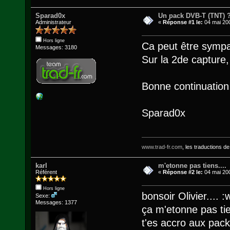
Sparad0x
Un pack DVB-T (TNT) 
Administrateur
«
Réponse #1 le:
04 mai 200
Hors ligne
Ca peut être symp
Messages: 3180
Sur la 2de capture,
Bonne continuatio
Sparad0x
www.trad-fr.com
, les traductions d
karl
m'etonne pas tiens....
Référent
«
Réponse #2 le:
04 mai 200
Hors ligne
bonsoir Olivier.... :
Sexe:
Messages: 1377
ça m'etonne pas tie
t'es accro aux packs