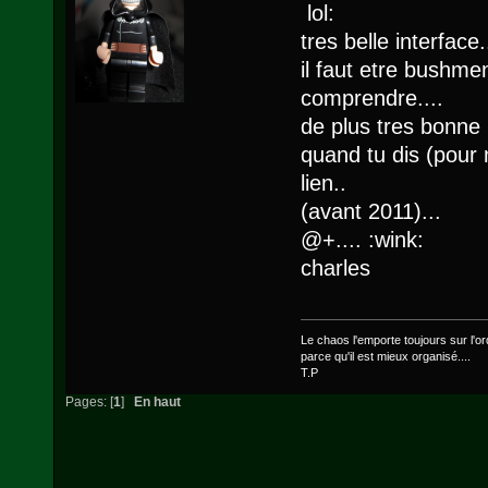
lol:
tres belle interface.
il faut etre bushmen
comprendre....
de plus tres bonne i
quand tu dis (pour m
lien..
(avant 2011)...
@+.... :wink:
charles
Le chaos l'emporte toujours sur l'ord
parce qu'il est mieux organisé....
T.P
Pages: [
1
]
En haut