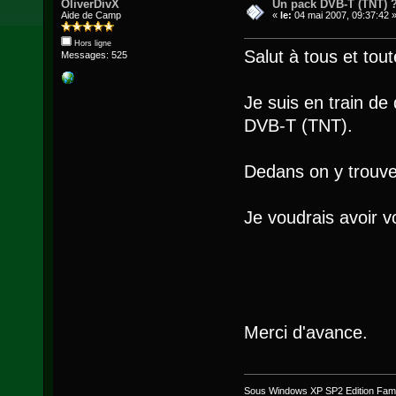
OliverDivX
Un pack DVB-T (TNT) 
Aide de Camp
«
le:
04 mai 2007, 09:37:42 
Hors ligne
Salut à tous et tout
Messages: 525
Je suis en train de
DVB-T (TNT).
Dedans on y trouv
Je voudrais avoir vo
Merci d'avance.
Sous Windows XP SP2 Edition Famil