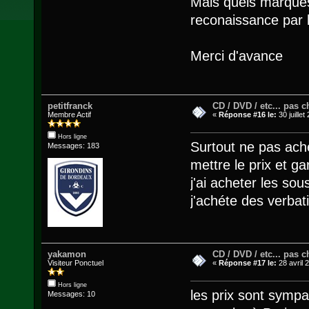
Mais quels marques 
reconaissance par b
Merci d'avance
petitfranck
CD / DVD / etc... pas ch
Membre Actif
«
Réponse #16 le:
30 juillet
Hors ligne
Surtout ne pas ach
Messages: 183
mettre le prix et ga
j'ai acheter les so
j'achéte des verbat
yakamon
CD / DVD / etc... pas ch
Visiteur Ponctuel
«
Réponse #17 le:
28 avril 
Hors ligne
les prix sont sympa
Messages: 10