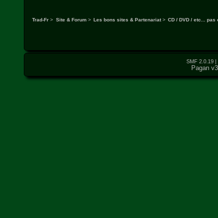
Trad-Fr
>
Site & Forum
>
Les bons sites & Partenariat
>
CD / DVD / etc... pas 
SMF 2.0.19
|
Pagan v3