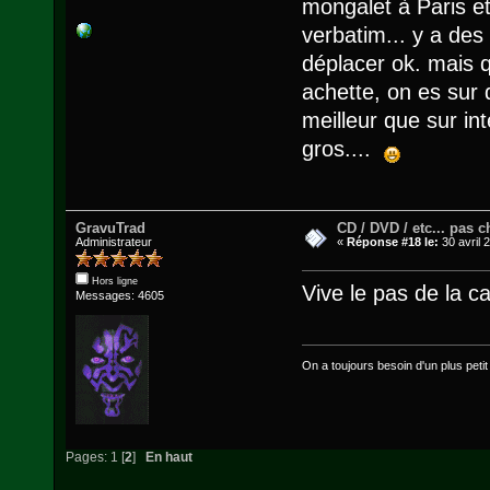
mongalet à Paris et
verbatim... y a des
déplacer ok. mais q
achette, on es sur 
meilleur que sur in
gros....
GravuTrad
CD / DVD / etc... pas ch
Administrateur
«
Réponse #18 le:
30 avril 
Hors ligne
Vive le pas de la ca
Messages: 4605
On a toujours besoin d'un plus petit q
Pages:
1
[
2
]
En haut