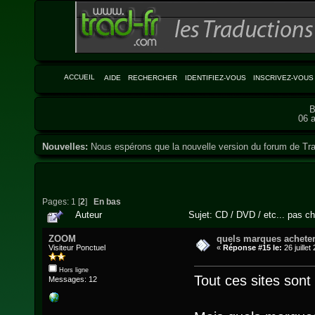
ACCUEIL
AIDE
RECHERCHER
IDENTIFIEZ-VOUS
INSCRIVEZ-VOUS
B
06 a
Nouvelles:
Nous espérons que la nouvelle version du forum de Tra
Pages:
1
[
2
]
En bas
Auteur
Sujet: CD / DVD / etc... pas ch
ZOOM
quels marques achete
Visiteur Ponctuel
«
Réponse #15 le:
26 juillet
Hors ligne
Tout ces sites sont 
Messages: 12