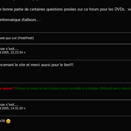
e bonne partie de certaines questions posées sur ce forum pour les DVDs. :w
nformatique d'ailleurs....
it que soi! (Petit!Petit!)
e c'est....
l 2005, 22:23:34 »
ernant le site et merci aussi pour le lien!!!
es autres?
Pensez à mettre un titre le plus précis possible et à indiquer [Résolu] dans celui-ci
e c'est....
l 2005, 14:31:20 »
 clé