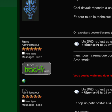
Ceci devrait répondre à un
Et pour toute la technique i
On a toujours besoin d'un plus pet
Arno
Un DVD, qu'est ce qu
Administrateur
«
Réponse #1 le:
10 avri
Hors ligne
merci pour la remarque conc
Messages: 3612
Arno :wink:
Vous voulez vraiment aider l
vhd
Un DVD, qu'est ce qu
Administrateur
«
Réponse #2 le:
18 avri
Hors ligne
Et hop un petit post-it à la
Messages: 8284