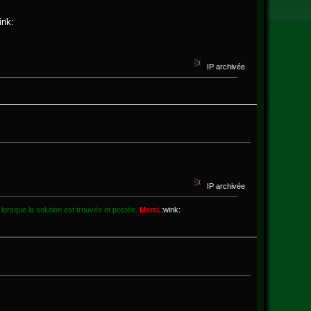
ink:
IP archivée
IP archivée
 lorsque la solution est trouvée et postée.
Merci.
:wink: