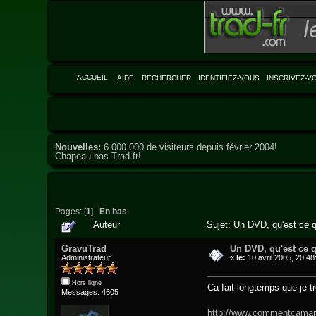
ACCUEIL
AIDE
RECHERCHER
IDENTIFIEZ-VOUS
INSCRIVEZ-V
Nouvelles:
6 000 000 de visiteurs depuis février 2004!
Chapeau bas Trad-fr!
Pages: [
1
]
En bas
Auteur
Sujet: Un DVD, qu'est ce q
GravuTrad
Un DVD, qu'est ce qu
Administrateur
«
le:
10 avril 2005, 20:48
Hors ligne
Ca fait longtemps que je t
Messages: 4605
http://www.commentcamar