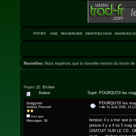
ACCUEIL
AIDE
RECHERCHER
IDENTIFIEZ-VOUS
INSCRIVEZ-V
Nouvelles:
Nous espérons que la nouvelle version du forum de 
Pages: [
1
]
En bas
Auteur
Sujet: POURQU'OI les mag 
magyver
POURQU'OI les mag
Visiteur Ponctuel
«
le:
31 août 2006, 14:12
Hors ligne
bonjour, il y a truc que je
Messages: 38
presse il y a 4 où 5 mag 
GRATUIT SUR LE CD , DES