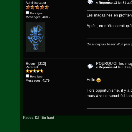
Administrateur
«
Réponse #3 le:
31 aoû
Hors ligne
Les magazines en profitent
Messages: 4605
Après, ca m'étonnerait qu'
On a toujours besoin d'un plus pet
Room |312|
POURQU'OI les mag
Référent
«
Réponse #4 le:
01 sep
Hors ligne
Hello
Messages: 4179
Hors opportunisme, il y a
mois à venir seront édifi
Pages: [
1
]
En haut