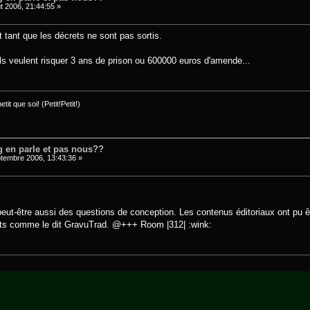
t 2006, 21:44:55 »
 tant que les décrets ne sont pas sortis.
ils veulent risquer 3 ans de prison ou 600000 euros d'amende...
it que soi! (Petit!Petit!)
 en parle et pas nous??
tembre 2006, 13:43:36 »
 peut-être aussi des questions de conception. Les contenus éditoriaux ont p
ants comme le dit GravuTrad. @+++ Room |312| :wink: