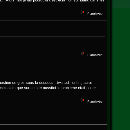
..Alors moi je dis pourqu'oi c'est écrit noir sur blanc dans les
IP archivée
IP archivée
question de gros sous la dessous :twisted: enfin j aurai
es alors que sur ce site aussitot le probleme etait poser
IP archivée