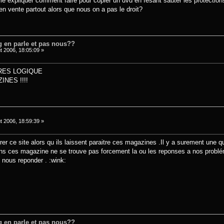
e expliquer comment faire pour copier un dvd en fesant sauter les protections..
n vente partout alors que nous on a pas le droit?
 en parle et pas nous??
t 2006, 18:05:09 »
TRES LOGIQUE
NES !!!!
t 2006, 18:59:39 »
rer ce site alors qu ils laissent paraitre ces magazines .Il y a surement une 
dans ces magazine ne se trouve pas forcement la ou les reponses a nos problém
e nous reponder . :wink:
 en parle et pas nous??