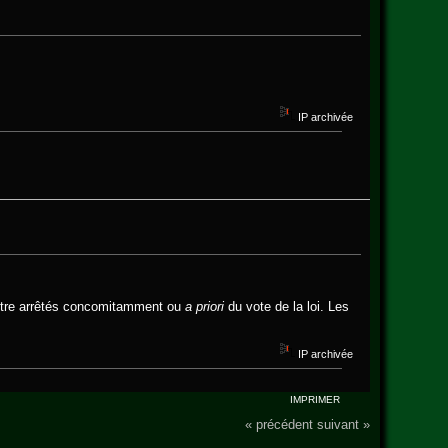
IP archivée
u être arrêtés concomitamment ou
a priori
du vote de la loi. Les
IP archivée
IMPRIMER
« précédent
suivant »