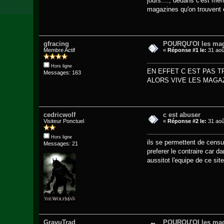
jours...., dedans c'est mêm
magazines qu'on trouvent e
gfracing
POURQU'OI les mag
Membre Actif
«
Réponse #1 le:
31 aoû
Hors ligne
EN EFFET C EST PAS 
Messages: 163
ALORS VIVE LES MAGAZI
cedricwolf
c est abuser
Visiteur Ponctuel
«
Réponse #2 le:
31 aoû
Hors ligne
ils se permettent de censu
Messages: 21
preferer le contraire car 
aussitot l'equipe de ce sit
GravuTrad
POURQU'OI les mag