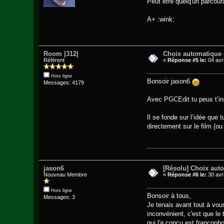
Peut être quelq'un parcoura
A+ :wink:
Room |312|
Choix automatique
Référent
«
Réponse #5 le:
04 avri
Hors ligne
Bonsoir jason6
Messages: 4179
Avec PGCEdit tu peux t’in
Il se fonde sur l’idée que
directement sur le film (o
jason6
[Résolu] Choix au
Nouveau Membre
«
Réponse #6 le:
30 avri
Hors ligne
Bonsoir à tous,
Messages: 3
Je tenais avant tout à vous
inconvénient, c'est que le 
qui l'a conçu est francopho