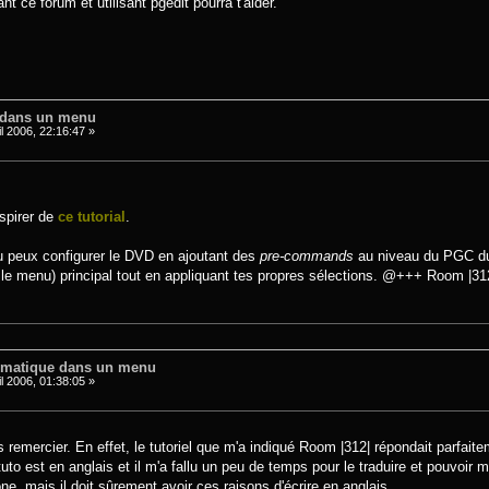
nt ce forum et utilisant pgedit pourra t'aider.
 dans un menu
l 2006, 22:16:47 »
spirer de
ce tutorial
.
 tu peux configurer le DVD en ajoutant des
pre-commands
au niveau du PGC du
u le menu) principal tout en appliquant tes propres sélections. @+++ Room |312
tomatique dans un menu
l 2006, 01:38:05 »
 remercier. En effet, le tutoriel que m'a indiqué Room |312| répondait parfait
tuto est en anglais et il m'a fallu un peu de temps pour le traduire et pouvoir
ne, mais il doit sûrement avoir ces raisons d'écrire en anglais.