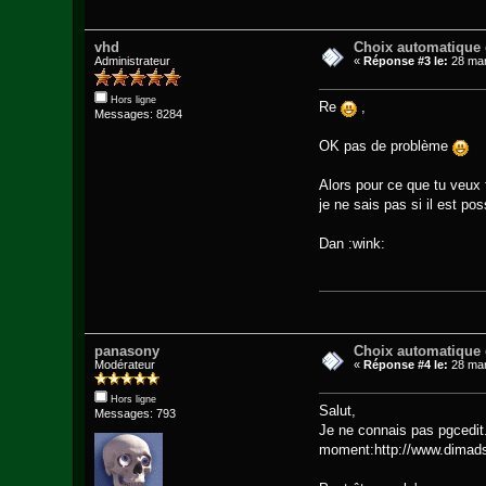
vhd
Choix automatique
Administrateur
«
Réponse #3 le:
28 mar
Hors ligne
Re
,
Messages: 8284
OK pas de problème
Alors pour ce que tu veux f
je ne sais pas si il est po
Dan :wink:
panasony
Choix automatique
Modérateur
«
Réponse #4 le:
28 mar
Hors ligne
Salut,
Messages: 793
Je ne connais pas pgcedit.
moment:http://www.dimads