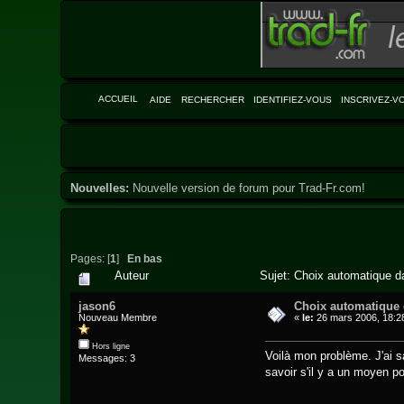
ACCUEIL
AIDE
RECHERCHER
IDENTIFIEZ-VOUS
INSCRIVEZ-V
Nouvelles:
Nouvelle version de forum pour Trad-Fr.com!
Pages: [
1
]
En bas
Auteur
Sujet: Choix automatique d
jason6
Choix automatique
Nouveau Membre
«
le:
26 mars 2006, 18:2
Hors ligne
Voilà mon problème. J'ai 
Messages: 3
savoir s'il y a un moyen p