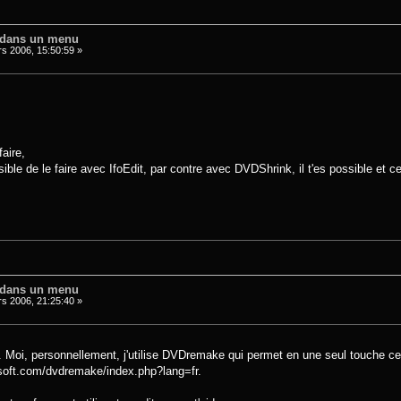
 dans un menu
s 2006, 15:50:59 »
aire,
ssible de le faire avec IfoEdit, par contre avec DVDShrink, il t'es possible et 
 dans un menu
s 2006, 21:25:40 »
 Moi, personnellement, j'utilise DVDremake qui permet en une seul touche cet
oft.com/dvdremake/index.php?lang=fr.