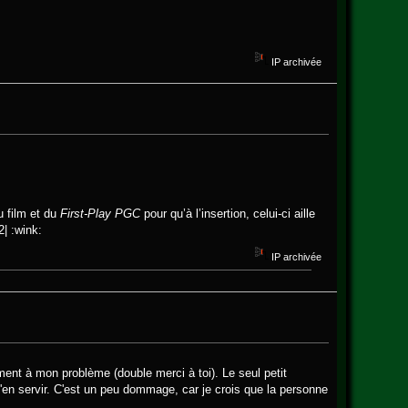
IP archivée
 film et du
First-Play PGC
pour qu’à l’insertion, celui-ci aille
| :wink:
IP archivée
ement à mon problème (double merci à toi). Le seul petit
 m'en servir. C'est un peu dommage, car je crois que la personne