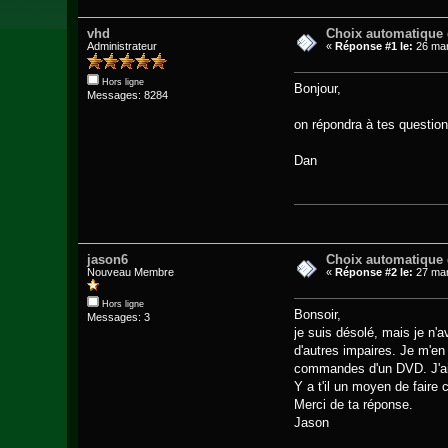
vhd
Choix automatique
Administrateur
«
Réponse #1 le:
26 mar
Hors ligne
Bonjour,
Messages: 8284
on répondra à tes question
Dan
jason6
Choix automatique
Nouveau Membre
«
Réponse #2 le:
27 mar
Hors ligne
Bonsoir,
Messages: 3
je suis désolé, mais je n'a
d'autres impaires. Je m'en
commandes d'un DVD. J'ai 
Y a t'il un moyen de faire
Merci de ta réponse.
Jason