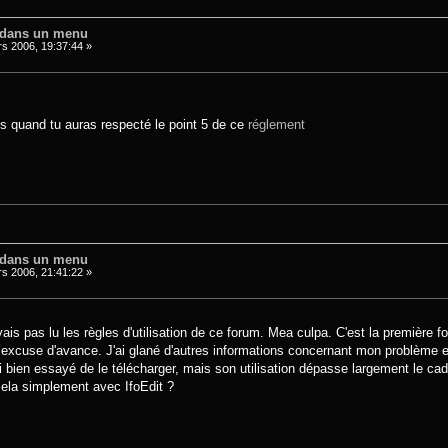
 dans un menu
s 2006, 19:37:44 »
s quand tu auras respecté le point 5 de ce
réglement
 dans un menu
s 2006, 21:41:22 »
vais pas lu les règles d'utilisation de ce forum. Mea culpa. C'est la première f
 excuse d'avance. J'ai glané d'autres informations concernant mon problème et 
bien essayé de le télécharger, mais son utilisation dépasse largement le c
 cela simplement avec IfoEdit ?