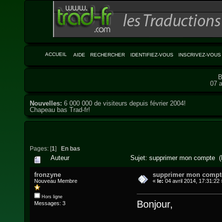
ACCUEIL
AIDE
RECHERCHER
IDENTIFIEZ-VOUS
INSCRIVEZ-VOUS
B
07 a
Nouvelles:
6 000 000 de visiteurs depuis février 2004!
Chapeau bas Trad-fr!
Pages: [
1
]
En bas
Auteur
Sujet: supprimer mon compte (L
fronzyne
supprimer mon compt
Nouveau Membre
«
le:
04 avril 2014, 17:31:22 
Hors ligne
Bonjour,
Messages: 3