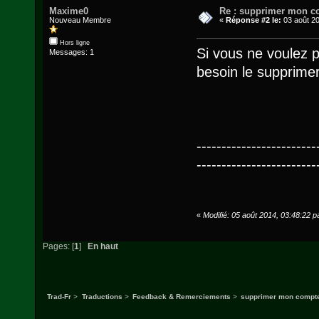
Maxime0
Re : supprimer mon c
Nouveau Membre
«
Réponse #2 le:
03 août 20
Hors ligne
Si vous ne voulez p
Messages: 1
besoin le supprime
------------------------
------------------------
«
Modifié: 05 août 2014, 03:48:22 
Pages: [
1
]
En haut
Trad-Fr
>
Traductions
>
Feedback & Remerciements
>
supprimer mon compt