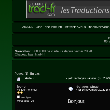
ACCUEIL
AIDE
RECHERCHER
IDENTIFIEZ-VOUS
INSCRIVEZ-VOUS
B
06 a
Nouvelles:
6 000 000 de visiteurs depuis février 2004!
Chapeau bas Trad-fr!
Pages: [
1
]
En bas
Auteur
Sujet: réglages winavi (Lu 2879
letmoi
réglages winavi
Visiteur Ponctuel
«
le:
16 novembre 2013, 16:
Hors ligne
Bonjour,
Messages: 25