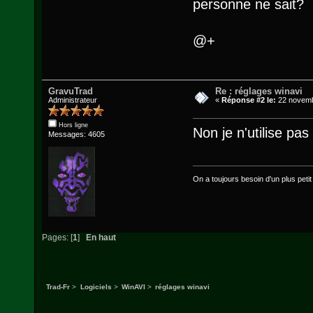
personne ne sait?
@+
GravuTrad
Re : réglages winavi
Administrateur
«
Réponse #2 le:
22 novemb
Hors ligne
Non je n'utilise pas
Messages: 4605
On a toujours besoin d'un plus petit q
Pages: [
1
]
En haut
Trad-Fr
>
Logiciels
>
WinAVI
>
réglages winavi