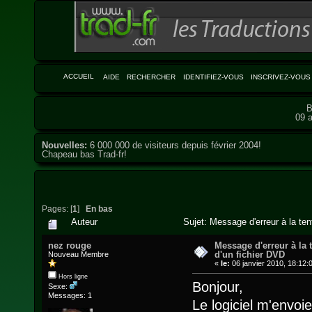
ACCUEIL
AIDE
RECHERCHER
IDENTIFIEZ-VOUS
INSCRIVEZ-VOUS
B
09 a
Nouvelles:
6 000 000 de visiteurs depuis février 2004!
Chapeau bas Trad-fr!
Pages: [
1
]
En bas
Auteur
Sujet: Message d'erreur à la ten
nez rouge
Message d'erreur à la 
d'un fichier DVD
Nouveau Membre
«
le:
06 janvier 2010, 18:12:
Hors ligne
Bonjour,
Sexe:
Messages: 1
Le logiciel m'envo