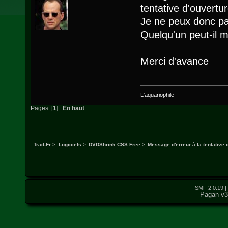
tentative d'ouvertu
Je ne peux donc pa
Quelqu'un peut-il m
Merci d'avance
L'aquariophile
Pages: [
1
]
En haut
Trad-Fr
>
Logiciels
>
DVDShrink CSS Free
>
Message d'erreur à la tentative 
SMF 2.0.19
|
Pagan v3