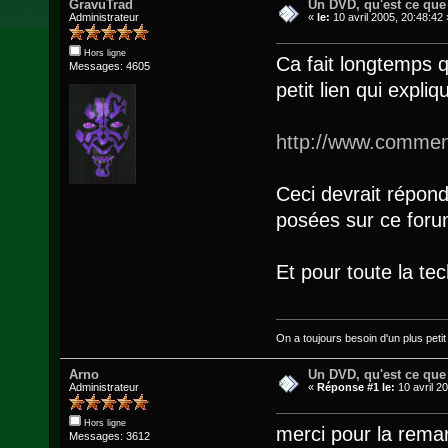
GravuTrad
Un DVD, qu'est ce que c
Administrateur
«
le:
10 avril 2005, 20:48:42 
Hors ligne
Ca fait longtemps q
Messages: 4605
petit lien qui expl
http://www.commen
Ceci devrait répond
posées sur ce foru
Et pour toute la tec
On a toujours besoin d'un plus petit q
Arno
Un DVD, qu'est ce que c
Administrateur
«
Réponse #1 le:
10 avril 2
Hors ligne
merci pour la remar
Messages: 3612