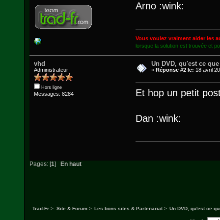
Arno :wink:
Vous voulez vraiment aider les a
lorsque la solution est trouvée et p
vhd
Un DVD, qu'est ce que c
Administrateur
«
Réponse #2 le:
18 avril 2
Hors ligne
Et hop un petit post
Messages: 8284
Dan :wink:
Pages: [
1
]
En haut
Trad-Fr
>
Site & Forum
>
Les bons sites & Partenariat
>
Un DVD, qu'est ce que