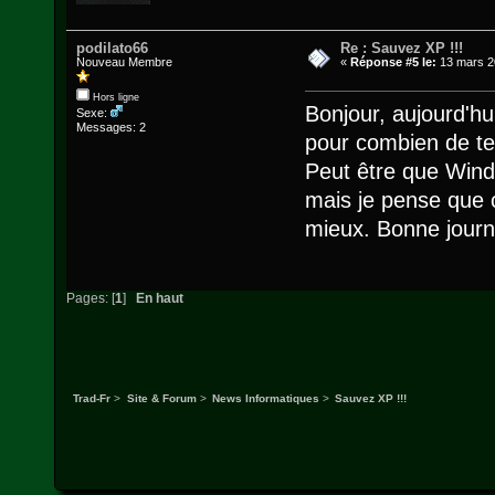
podilato66
Re : Sauvez XP !!!
Nouveau Membre
«
Réponse #5 le:
13 mars 20
Hors ligne
Bonjour, aujourd'h
Sexe:
Messages: 2
pour combien de tem
Peut être que Wind
mais je pense que c
mieux. Bonne journ
Pages: [
1
]
En haut
Trad-Fr
>
Site & Forum
>
News Informatiques
>
Sauvez XP !!!