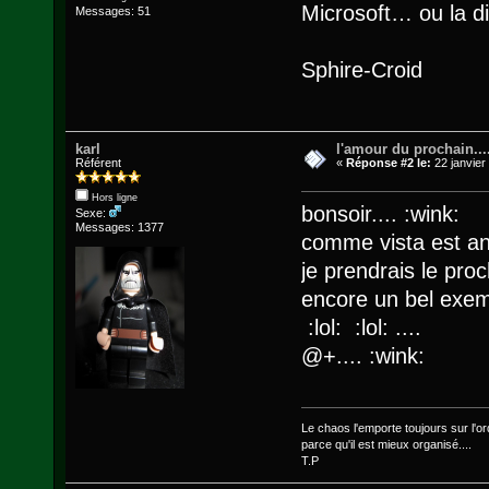
Microsoft… ou la d
Messages: 51
Sphire-Croid
karl
l'amour du prochain...
Référent
«
Réponse #2 le:
22 janvier
Hors ligne
bonsoir.... :wink:
Sexe:
Messages: 1377
comme vista est an
je prendrais le proc
encore un bel exemp
:lol: :lol: ....
@+.... :wink:
Le chaos l'emporte toujours sur l'ord
parce qu'il est mieux organisé....
T.P