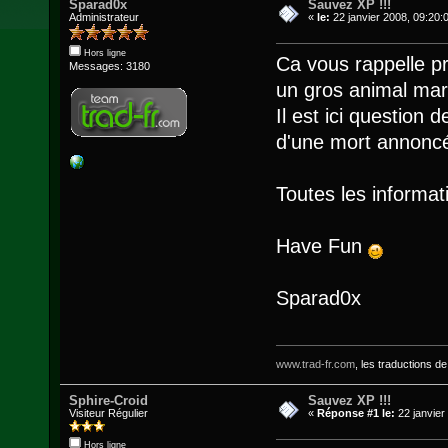
Sparad0x
Sauvez XP !!!
Administrateur
«
le:
22 janvier 2008, 09:20:
Hors ligne
Ca vous rappelle pr
Messages: 3180
un gros animal mari
Il est ici question 
d'une mort annonc
Toutes les informat
Have Fun
Sparad0x
www.trad-fr.com
, les traductions d
Sphire-Croid
Sauvez XP !!!
Visiteur Régulier
«
Réponse #1 le:
22 janvier
Hors ligne