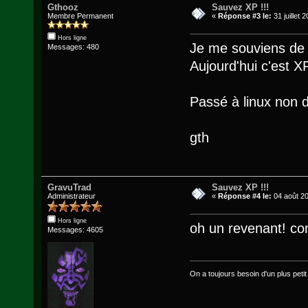
Gthooz
Sauvez XP !!!
Membre Permanent
«
Réponse #3 le:
31 juillet 
Hors ligne
Je me souviens de 
Messages: 480
Aujourd'hui c'est X
Passé à linux non d
gth
GravuTrad
Sauvez XP !!!
Administrateur
«
Réponse #4 le:
04 août 20
Hors ligne
oh un revenant! con
Messages: 4605
On a toujours besoin d'un plus petit q