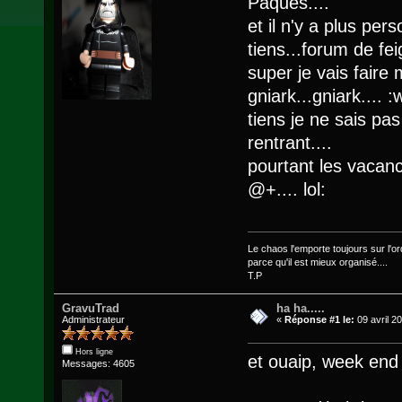
Paques....
et il n'y a plus pers
tiens...forum de feig
super je vais faire
gniark...gniark.... :
tiens je ne sais pa
rentrant....
pourtant les vacance
@+.... lol:
Le chaos l'emporte toujours sur l'ord
parce qu'il est mieux organisé....
T.P
GravuTrad
ha ha.....
Administrateur
«
Réponse #1 le:
09 avril 2
Hors ligne
et ouaip, week end p
Messages: 4605