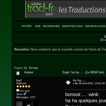
ACCUEIL
AIDE
RECHERCHER
IDENTIFIEZ-VOUS
INSCRIVEZ-VOUS
B
06 a
Nouvelles:
Nous espérons que la nouvelle version du forum de Tra
Pages: [
1
]
En bas
Auteur
Sujet: ha ha..... (Lu 8034 fois)
karl
ha ha.....
Référent
«
le:
08 avril 2007, 23:01:40 
Hors ligne
bonsoir.... :wink:
Sexe:
Messages: 1377
ha ha quelques jour