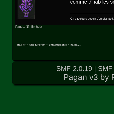
comme d'hab les sou
On a toujours besoin d'un plus petit q
Pages: [
1
]
En haut
Trad-Fr
>
Site & Forum
>
Baraquements
>
ha ha.....
SMF 2.0.19
|
SMF 
Pagan v3 by 