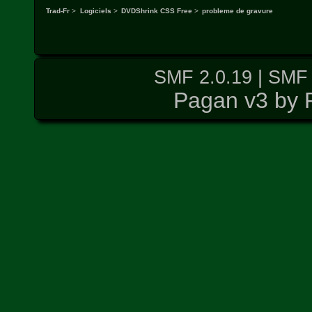
Trad-Fr
>
Logiciels
>
DVDShrink CSS Free
>
probleme de gravure
SMF 2.0.19
|
SMF 
Pagan v3 by 