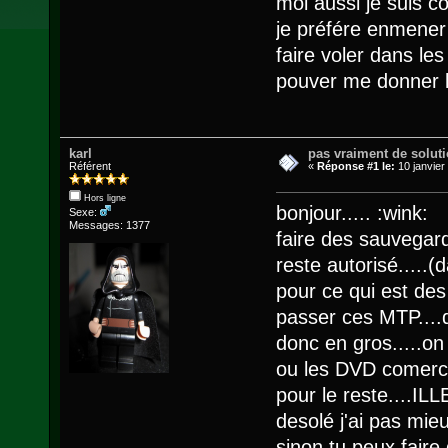
moi aussi je suis 
je préfére enmener 
faire voler dans le
pouver me donner l
karl
pas vraiment de solutio
Référent
«
Réponse #1 le:
10 janvier
Hors ligne
bonjour..... :wink:
Sexe:
Messages: 1377
faire des sauvegar
reste autorisé.....(
pour ce qui est des
passer ces MTP....d
donc en gros.....on
ou les DVD comerci
pour le reste....ILL
desolé j'ai pas mie
sinon tu peux faire