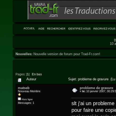
ACCUEIL
AIDE
RECHERCHER
IDENTIFIEZ-VOUS
INSCRIVEZ-VOUS
B
10 a
Nouvelles:
Nouvelle version de forum pour Trad-Fr.com!
Pages: [
1
]
En bas
Auteur
Sujet: probleme de gravure (Lu 
matseb
probleme de gravure
Nouveau Membre
«
le:
10 janvier 2007, 00:29:
Hors ligne
slt j'ai un problem
Messages: 1
pour faire une copi