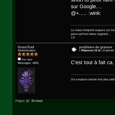
sur Google....
@+..... :wink:
Le chaos l'emporte toujours sur l'ord
parce qu'il est mieux organisé....
T.P
GravuTrad
probleme de gravure
Administrateur
«
Réponse #2 le:
10 janvier
Hors ligne
C'est tout à fait ca.
Messages: 4605
On a toujours besoin d'un plus petit q
Pages: [
1
]
En haut