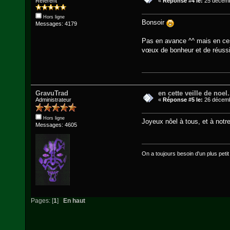
Référent
«
Réponse #4 le:
25 décemb
Hors ligne
Bonsoir
Messages: 4179
Pas en avance ^^ mais en ces
vœux de bonheur et de réussi
GravuTrad
en cette veille de noel.
Administrateur
«
Réponse #5 le:
26 décemb
Hors ligne
Joyeux nôel à tous, et à notr
Messages: 4605
On a toujours besoin d'un plus petit q
Pages: [
1
]
En haut