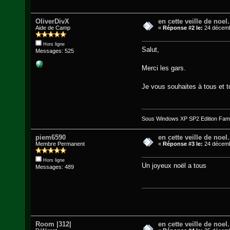
OliverDivX
en cette veille de noel.
Aide de Camp
«
Réponse #2 le:
24 décemb
Hors ligne
Salut,
Messages: 525
Merci les gars.
Je vous souhaites à tous et t
Sous Windows XP SP2 Edition Famil
piem6590
en cette veille de noel.
Membre Permanent
«
Réponse #3 le:
24 décemb
Hors ligne
Un joyeux noël a tous
Messages: 489
Room |312|
en cette veille de noel.