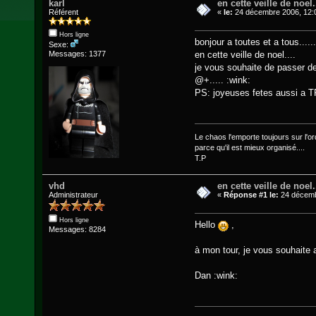
karl
en cette veille de noel.
Référent
«
le:
24 décembre 2006, 12:
Hors ligne
bonjour a toutes et a tous.....
Sexe:
en cette veille de noel....
Messages: 1377
je vous souhaite de passer de
@+..... :wink:
PS: joyeuses fetes aussi a TR
Le chaos l'emporte toujours sur l'ord
parce qu'il est mieux organisé....
T.P
vhd
en cette veille de noel.
Administrateur
«
Réponse #1 le:
24 décemb
Hors ligne
Hello
,
Messages: 8284
à mon tour, je vous souhaite 
Dan :wink: