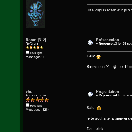
On a toujours besoin d'un plus pet
Room |312|
Présentation
Référent
«
Réponse #3 le:
25 nov
Hors ligne
Hello
Messages: 4179
Bienvenue ^^ ! @+++ Room
vhd
Présentation
Administrateur
«
Réponse #4 le:
26 nov
Hors ligne
Salut
,
Messages: 8284
je te souhaite la bienvenu
Dan :wink: