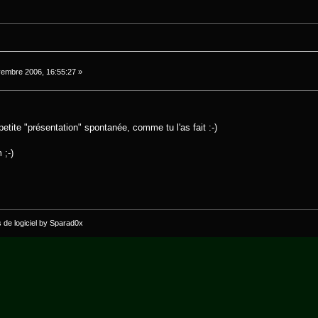
embre 2006, 16:55:27 »
petite "présentation" spontanée, comme tu l'as fait :-)
 ;-)
s de logiciel by Sparad0x