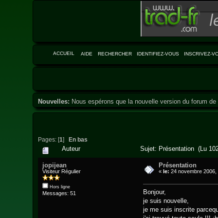
ACCUEIL
AIDE
RECHERCHER
IDENTIFIEZ-VOUS
INSCRIVEZ-V
Nouvelles:
Nous espérons que la nouvelle version du forum de 
Pages: [
1
]
En bas
Auteur
Sujet: Présentation (Lu 102
jopijean
Présentation
Visiteur Régulier
«
le:
24 novembre 2006, 
Hors ligne
Bonjour,
Messages: 51
je suis nouvelle,
je me suis inscrite parceq