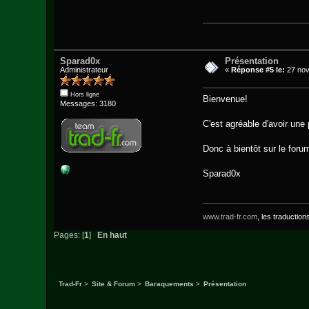
Sparad0x
Présentation
Administrateur
«
Réponse #5 le:
27 nov
Hors ligne
Bienvenue!
Messages: 3180
C'est agréable d'avoir une 
Donc à bientôt sur le forum
Sparad0x
www.trad-fr.com
, les traduction
Pages: [
1
]
En haut
Trad-Fr
>
Site & Forum
>
Baraquements
>
Présentation