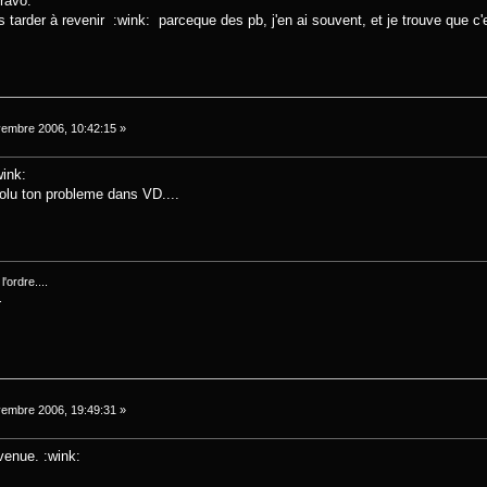
bravo:
s tarder à revenir :wink: parceque des pb, j'en ai souvent, et je trouve que c
embre 2006, 10:42:15 »
wink:
solu ton probleme dans VD....
'ordre....
.
embre 2006, 19:49:31 »
venue. :wink: