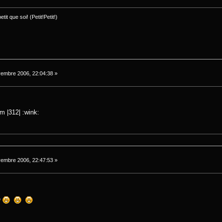
it que soi! (Petit!Petit!)
embre 2006, 22:04:38 »
 |312| :wink:
embre 2006, 22:47:53 »
e