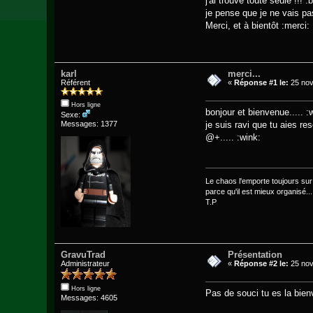
j'ai trouvé toute seule !!! :
je pense que je ne vais pa
Merci, et à bientôt :merci:
karl
merci...
Référent
«
Réponse #1 le:
25 nov
Hors ligne
bonjour et bienvenue..... :
Sexe:
je suis ravi que tu aies re
Messages: 1377
@+..... :wink:
Le chaos l'emporte toujours sur l
parce qu'il est mieux organisé...
T.P
GravuTrad
Présentation
Administrateur
«
Réponse #2 le:
25 nov
Hors ligne
Pas de souci tu es la bien
Messages: 4605