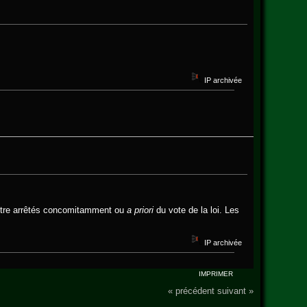
IP archivée
u être arrêtés concomitamment ou
a priori
du vote de la loi. Les
IP archivée
IMPRIMER
« précédent
suivant »