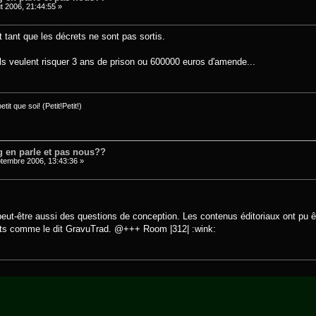
t 2006, 21:44:55 »
 tant que les décrets ne sont pas sortis.
ils veulent risquer 3 ans de prison ou 600000 euros d'amende...
it que soi! (Petit!Petit!)
 en parle et pas nous??
tembre 2006, 13:43:36 »
 peut-être aussi des questions de conception. Les contenus éditoriaux ont p
ants comme le dit GravuTrad. @+++ Room |312| :wink: