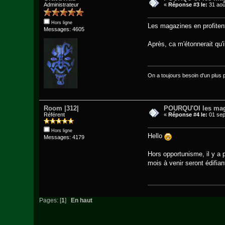
Administrateur
«
Réponse #3 le:
31 aoû
Hors ligne
Les magazines en profitent
Messages: 4605
Après, ca m'étonnerait qu'
On a toujours besoin d'un plus pet
Room |312|
POURQU'OI les mag
Référent
«
Réponse #4 le:
01 sep
Hors ligne
Hello
Messages: 4179
Hors opportunisme, il y a
mois à venir seront édifi
Pages: [
1
]
En haut