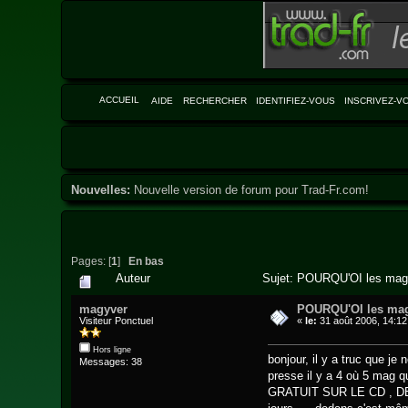
ACCUEIL
AIDE
RECHERCHER
IDENTIFIEZ-VOUS
INSCRIVEZ-V
Nouvelles:
Nouvelle version de forum pour Trad-Fr.com!
Pages: [
1
]
En bas
Auteur
Sujet: POURQU'OI les mag 
magyver
POURQU'OI les mag
Visiteur Ponctuel
«
le:
31 août 2006, 14:12
Hors ligne
bonjour, il y a truc que je
Messages: 38
presse il y a 4 où 5 mag 
GRATUIT SUR LE CD , DES