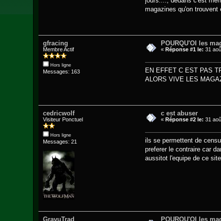
jours...., dedans c'est mêm
magazines qu'on trouvent e
gfracing
POURQU'OI les mag
Membre Actif
«
Réponse #1 le:
31 aoû
Hors ligne
EN EFFET C EST PAS 
Messages: 163
ALORS VIVE LES MAGAZI
cedricwolf
c est abuser
Visiteur Ponctuel
«
Réponse #2 le:
31 aoû
Hors ligne
ils se permettent de censu
Messages: 21
preferer le contraire car 
aussitot l'equipe de ce sit
GravuTrad
POURQU'OI les mag