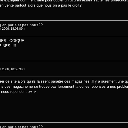
e expliquer comment faire pour copier un dvd en fesant sauter les protections..
n vente partout alors que nous on a pas le droit?
 en parle et pas nous??
t 2006, 18:05:09 »
TRES LOGIQUE
NES !!!!
t 2006, 18:59:39 »
rer ce site alors qu ils laissent paraitre ces magazines .Il y a surement une 
dans ces magazine ne se trouve pas forcement la ou les reponses a nos problém
e nous reponder . :wink:
 en parle et pas nous??