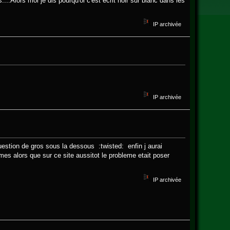
..Alors moi je dis pourqu'oi c'est écrit noir sur blanc dans les
IP archivée
IP archivée
question de gros sous la dessous :twisted: enfin j aurai
es alors que sur ce site aussitot le probleme etait poser
IP archivée