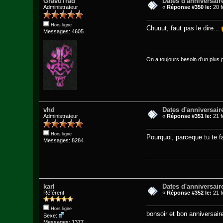
GravuTrad
Dates d'anniversair
Administrateur
«
Réponse #350 le:
20 f
Hors ligne
Chuuut, faut pas le dire...
Messages: 4605
On a toujours besoin d'un plus pet
vhd
Dates d'anniversair
Administrateur
«
Réponse #351 le:
21 f
Hors ligne
Pourquoi, parceque tu te fai
Messages: 8284
karl
Dates d'anniversair
Référent
«
Réponse #352 le:
21 f
Hors ligne
bonsoir et bon anniversaire.
Sexe:
Messages: 1377