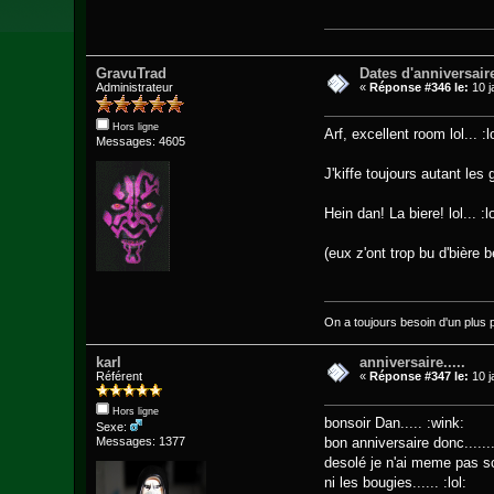
GravuTrad
Dates d'anniversair
Administrateur
«
Réponse #346 le:
10 j
Hors ligne
Arf, excellent room lol... :lo
Messages: 4605
J'kiffe toujours autant les g
Hein dan! La biere! lol... :lo
(eux z'ont trop bu d'bière be
On a toujours besoin d'un plus pet
karl
anniversaire.....
Référent
«
Réponse #347 le:
10 j
Hors ligne
bonsoir Dan..... :wink:
Sexe:
bon anniversaire donc......
Messages: 1377
desolé je n'ai meme pas sca
ni les bougies...... :lol: