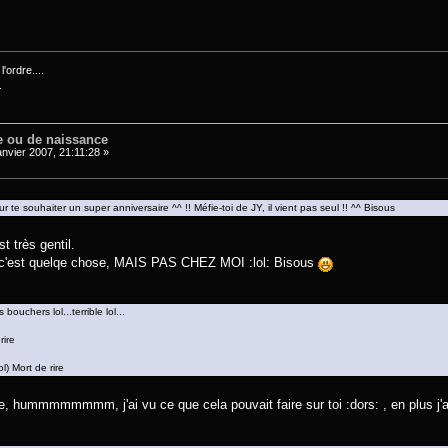
'ordre....
.
e ou de naissance
anvier 2007, 21:11:28 »
te souhaiter un super anniversaire ^^ !! Méfie-toi de JY, il vient pas seul !! ^^ Bisous
 très gentil.
 c'est quelqe chose, MAIS PAS CHEZ MOI :lol: Bisous
bouchers lol...terrible lol...
rire
l) Mort de rire
, hummmmmmmm, j'ai vu ce que cela pouvait faire sur toi :dors: , en plus j'ai 