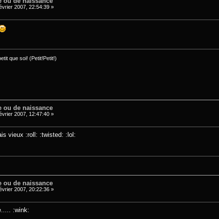
e ou de naissance
évrier 2007, 22:54:39 »
it que soi! (Petit!Petit!)
e ou de naissance
évrier 2007, 12:47:40 »
s vieux :roll: :twisted: :lol:
e ou de naissance
évrier 2007, 20:22:36 »
.... :wink: