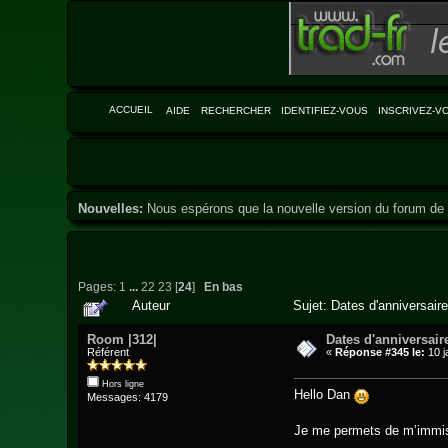
ACCUEIL
AIDE
RECHERCHER
IDENTIFIEZ-VOUS
INSCRIVEZ-V
Nouvelles:
Nous espérons que la nouvelle version du forum de 
Pages:
1
...
22
23
[
24
]
En bas
Auteur
Sujet: Dates d'anniversair
Room |312|
Dates d'anniversair
Référent
«
Réponse #345 le:
10 j
Hors ligne
Hello Dan
Messages: 4179
Je me permets de m’immisce