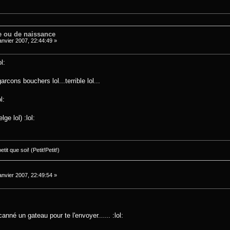
e ou de naissance
anvier 2007, 22:44:49 »
l:
arcons bouchers lol...terrible lol...
l:
lge lol) :lol:
it que soi! (Petit!Petit!)
anvier 2007, 22:49:54 »
.
nné un gateau pour te l'envoyer...... :lol: