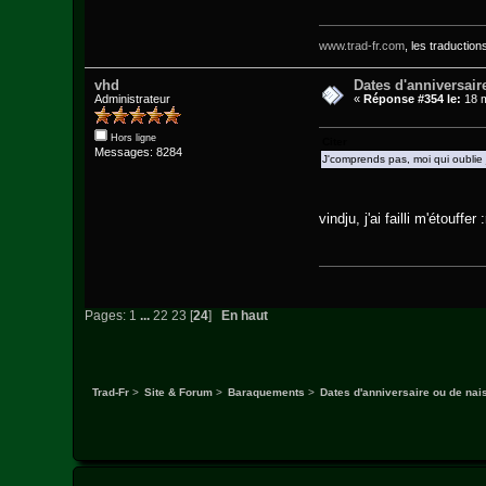
www.trad-fr.com
, les traduction
vhd
Dates d'anniversair
Administrateur
«
Réponse #354 le:
18 m
Hors ligne
Citer
Messages: 8284
J'comprends pas, moi qui oublie 
vindju, j'ai failli m'étouffer :
Pages:
1
...
22
23
[
24
]
En haut
Trad-Fr
>
Site & Forum
>
Baraquements
>
Dates d'anniversaire ou de na