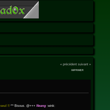
« précédent
suivant »
IMPRIMER
 seul !!
^^ Bisous. @+++
Neang
:wink: