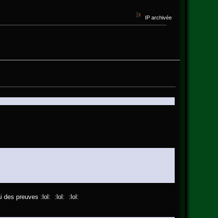
IP archivée
des preuves :lol: :lol: :lol: