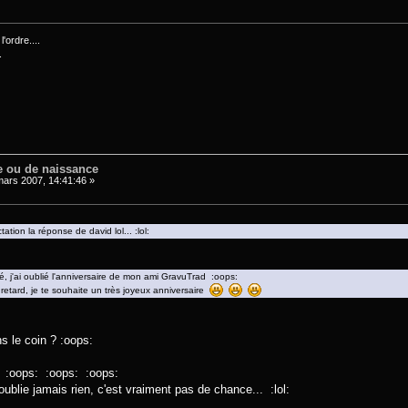
'ordre....
.
e ou de naissance
ars 2007, 14:41:46 »
ctation la réponse de david lol... :lol:
né, j'ai oublié l'anniversaire de mon ami GravuTrad :oops:
 retard, je te souhaite un très joyeux anniversaire
ns le coin ? :oops:
r :oops: :oops: :oops:
ublie jamais rien, c'est vraiment pas de chance... :lol: