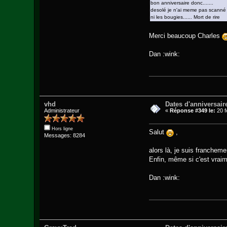
bon anniversaire donc.......
desolé je n'ai meme pas scanné un
ni les bougies...... Mort de rire
Merci beaucoup Charles
Dan :wink:
vhd
Dates d'anniversair
Administrateur
«
Réponse #349 le:
20 f
Hors ligne
Salut
,
Messages: 8284
alors là, je suis francheme
Enfin, même si c'est vraim
Dan :wink: