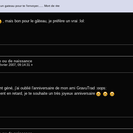
 gateau pour te l'envoyer...... Mort de rire
, mais bon pour le gâteau, je préfère un vrai :lol:
e ou de naissance
évrier 2007, 09:14:31 »
nt géné, j'ai oublié l'anniversaire de mon ami GravuTrad :oops:
ent en retard, je te souhaite un très joyeux anniversaire