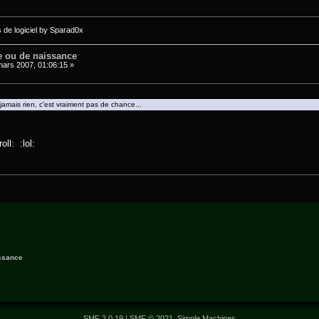
s de logiciel by Sparad0x
e ou de naissance
ars 2007, 01:06:15 »
jamais rien, c'est vraiment pas de chance...
roll: :lol:
issance
SMF 2.0.19
|
SMF © 2021
,
Simple Machines