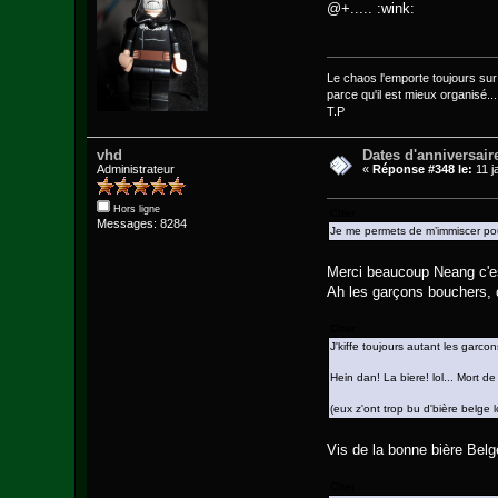
@+..... :wink:
Le chaos l'emporte toujours sur l
parce qu'il est mieux organisé...
T.P
vhd
Dates d'anniversair
Administrateur
«
Réponse #348 le:
11 j
Hors ligne
Citer
Messages: 8284
Je me permets de m’immiscer pour 
Merci beaucoup Neang c'est
Ah les garçons bouchers,
Citer
J'kiffe toujours autant les garcons 
Hein dan! La biere! lol... Mort de 
(eux z'ont trop bu d'bière belge lo
Vis de la bonne bière Belge
Citer