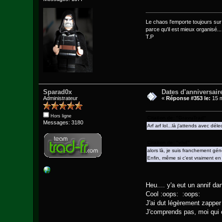
Le chaos l'emporte toujours sur l
parce qu'il est mieux organisé...
T.P
Sparad0x
Dates d'anniversair
Administrateur
«
Réponse #353 le:
15 m
Hors ligne
Citation de: "GravuTrad"
Messages: 3180
Arf arf lol...là j'attends avec déle
Citation de: "vhd"
alors là, je suis franchement gé
Enfin, même si c'est vraiment en
Heu.... y'a eut un annif da
Cool :oops: :oops:
J'ai dut légèrement zappe
J'comprends pas, moi qui o