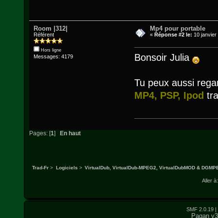
Room |312|
Mp4 pour portable
Référent
«
Réponse #2 le:
10 janvier
Hors ligne
Bonsoir Julia
Messages: 4179
Tu peux aussi rega
MP4, PSP, Ipod
tra
Pages: [
1
]
En haut
Trad-Fr
>
Logiciels
>
VirtualDub, VirtualDub-MPEG2, VirtualDubMOD & DGM
Aller à:
SMF 2.0.19
|
Pagan v3