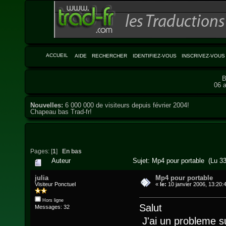
ACCUEIL
AIDE
RECHERCHER
IDENTIFIEZ-VOUS
INSCRIVEZ-VOUS
B
06 a
Nouvelles:
6 000 000 de visiteurs depuis février 2004!
Chapeau bas Trad-fr!
Pages: [
1
]
En bas
Auteur
Sujet: Mp4 pour portable (Lu 33
julia
Mp4 pour portable
Visiteur Ponctuel
«
le:
10 janvier 2006, 13:20:
Hors ligne
Salut
Messages: 32
J'ai un probleme s