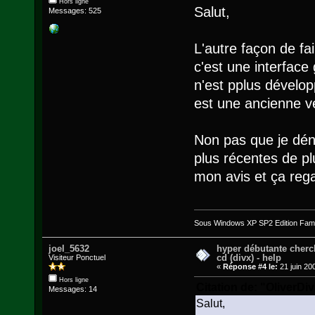
Hors ligne
Salut,
Messages: 525
L'autre façon de fai
c'est une interface 
n'est pplus dévelo
est une ancienne v
Non pas que je déni
plus récentes de plu
mon avis et ça reg
Sous Windows XP SP2 Edition Famil
joel_5632
hyper débutante cherc
cd (divx) - help
Visiteur Ponctuel
«
Réponse #4 le:
21 juin 20
Hors ligne
Citation de: "OliverDi
Messages: 14
Salut,