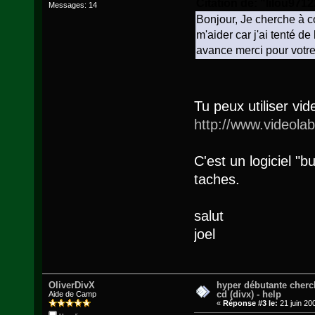
Citation de: "lilou971
Messages: 14
Bonjour, Je cherche à co
m'aider car j'ai tenté de
avance merci pour votre
Tu peux utiliser vid
http://www.videolab.
C'est un logiciel "
taches.
salut
joel
OliverDivX
hyper débutante cherc
cd (divx) - help
Aide de Camp
«
Réponse #3 le:
21 juin 20