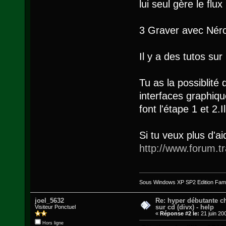
lui seul gère le fl
3 Graver avec Néro
Il y a des tutos sur 
Tu as la possiblité d
interfaces graphiques
font l'étape 1 et 2.
Si tu veux plus d'a
http://www.forum.t
Sous Windows XP SP2 Edition Famil
joel_5632
Re: hyper débutante c
sur cd (divx) - help
Visiteur Ponctuel
«
Réponse #2 le:
21 juin 20
Hors ligne