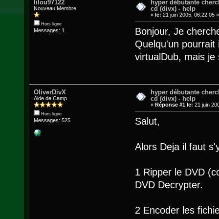
lilou97122
hyper débutante cherc
cd (divx) - help
Nouveau Membre
«
le:
21 juin 2005, 06:22:05 
Hors ligne
Bonjour, Je cherche
Messages: 1
Quelqu'un pourrait i
virtualDub, mais je
OliverDivX
hyper débutante cherc
cd (divx) - help
Aide de Camp
«
Réponse #1 le:
21 juin 20
Hors ligne
Salut,
Messages: 525
Alors Deja il faut s
1 Ripper le DVD (co
DVD Decrypter.
2 Encoder les fich