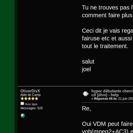
Tu ne trouves pas l
comment faire plus
Ceci dit je vais re
fairuse etc et aussi
tout le traitement.
salut
joel
OliverDivX
hyper débutante cherc
cd (divx) - help
Aide de Camp
«
Réponse #5 le:
21 juin 20
Hors ligne
Re,
Messages: 525
Oui VDM peut faire 
vob(mpeg2+AC3) en 