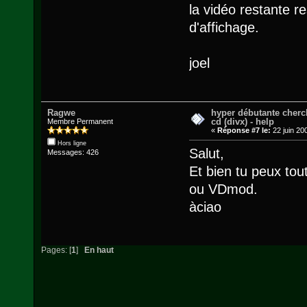
la vidéo restante r
d'affichage.
joel
Ragwe
hyper débutante cherc
cd (divx) - help
Membre Permanent
«
Réponse #7 le:
22 juin 20
Hors ligne
Salut,
Messages: 426
Et bien tu peux tout
ou VDmod.
àciao
Pages: [
1
]
En haut