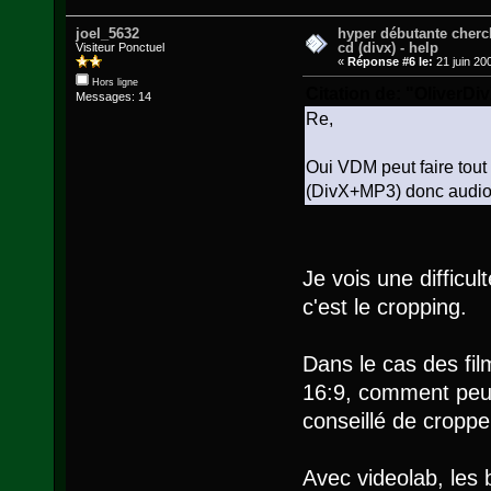
joel_5632
hyper débutante cherc
cd (divx) - help
Visiteur Ponctuel
«
Réponse #6 le:
21 juin 20
Hors ligne
Citation de: "OliverDi
Messages: 14
Re,
Oui VDM peut faire tout
(DivX+MP3) donc audio
Je vois une difficu
c'est le cropping.
Dans le cas des fi
16:9, comment peut 
conseillé de croppe
Avec videolab, les