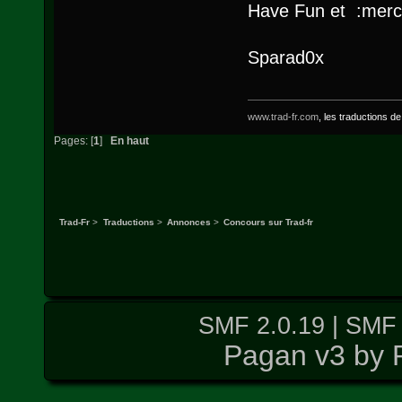
Have Fun et :merc
Sparad0x
www.trad-fr.com
, les traductions d
Pages: [
1
]
En haut
Trad-Fr
>
Traductions
>
Annonces
>
Concours sur Trad-fr
SMF 2.0.19
|
SMF 
Pagan v3 by 