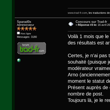
www.trad-fr.com
, les traductions d
Sparad0x
Concours sur Trad-fr
Administrateur
«
Réponse #3 le:
16 avril 2
Hors ligne
Voilà 1 mois que l
Messages: 3180
des résultats est ar
Certes, je n'ai pas
souhaité (puisque j
modérateur vraimen
Arno (anciennement
moment le statut d
Présent auprès de 
nombre de post.
Toujours là, je le re