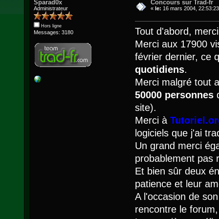
Sparad0x
Concours sur Trad-fr
Administrateur
«
le:
16 mars 2004, 22:53:23
Hors ligne
Tout d'abord, merci
Messages: 3180
Merci aux 17900 vis
février dernier, ce
quotidiens
.
Merci malgré tout a
50000 personnes
q
site).
Merci à
Tutoriel.o
logiciels que j'ai t
Un grand merci ég
probablement pas r
Et bien sûr deux é
patience et leur am
A l'occasion de so
rencontre le forum, 