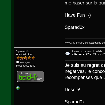
me baser sur la quan
Have Fun ;-)
Sparad0x
www.trad-fr.com
, les traductions d
Sparad0x
Concours sur Trad-fr
Administrateur
«
Réponse #2 le:
21 mars 2
Hors ligne
Je suis au regret 
Messages: 3180
négatives, le concou
récompenses que la
Désolé!
Sparad0x