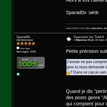
Sparad0x
:wink:
www.trad-fr.com
, les traductions d
Sparad0x
Concours sur Trad-fr
Administrateur
«
Réponse #1 le:
20 mars 20
Hors ligne
Petite précision su
Messages: 3180
Citer
J'avoue ne pas compren
gros tu nous demande de
? Dans ce cas je vais 
Quand je dis "pertin
des posts genre "Ah
qui comptent pour u