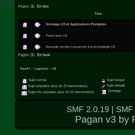
Pages: [
1
]
En bas
Titre
Sondage U3 et Applications Portables
Pstart pour U3
Nouvelle section consacrée à la technologie U3
Pages: [
1
]
En haut
Trad-Fr
>
Logiciels
>
U3
Sujet normal
Sujet bloqué
Sujet épinglé
Sujet populaire (plus de 15 interventions)
Sondage
Sujet très populaire (plus de 25 interventions)
SMF 2.0.19
|
SMF 
Pagan v3 by 