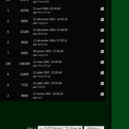
par
French84
22 avril 2009, 02:49:40
1
18766
par
GravuTrad
31 décembre 2007, 16:45:19
2
8950
par
magyver
15 décembre 2006, 07:49:56
6
10185
par
gfracing
13 décembre 2006, 07:55:11
2
8555
par
gfracing
06 janvier 2007, 17:59:26
7
8482
par
magyver
12 mars 2007, 20:50:56
245
146438
par
GravuTrad
12 juillet 2007, 22:28:46
6
11809
par
GravuTrad
31 juillet 2007, 22:55:48
0
7722
par
Gil225
07 février 2007, 20:54:33
2
8696
par
karl
Aller à: