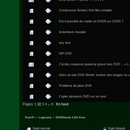
«
1
2
»
Compresser fichiers d'un film complet
Est-il possible de copier un DVD9 sur DVD5 ?
brokeback moutain
any dvd
RIP DVD
J'ai des coupures quand je grave mes DVD ...
«
1
skins du tuto DVD Shrink: insérer des images ou u
Problème de piste DVD
Copier plusieurs DVD sur un seul
Pages:
1
[
2
]
3
4
...
6
En haut
Trad-Fr
>
Logiciels
>
DVDShrink CSS Free
Sujet normal
Sujet bloqué