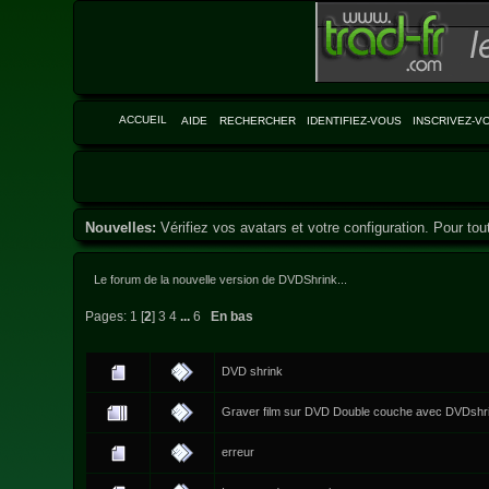
ACCUEIL
AIDE
RECHERCHER
IDENTIFIEZ-VOUS
INSCRIVEZ-V
Nouvelles:
Vérifiez vos avatars et votre configuration. Pour tou
Le forum de la nouvelle version de DVDShrink...
Pages:
1
[
2
]
3
4
...
6
En bas
DVD shrink
Graver film sur DVD Double couche avec DVDshr
erreur