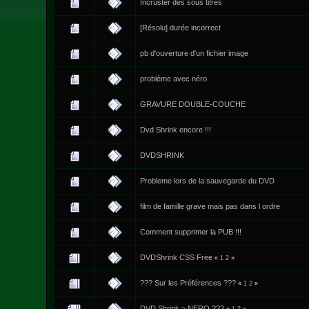
Incruster des sous titres
[Résolu] durée incorrect
pb d'ouverture d'un fichier image
problème avec néro
GRAVURE DOUBLE-COUCHE
Dvd Shrink encore !!!
DVDSHRINK
Probleme lors de la sauvegarde du DVD
film de famille grave mais pas dans l ordre
Comment supprimer la PUB !!!
DVDShrink CSS Free
«
1
2
»
??? Sur les Préférences ???
«
1
2
»
DVD Shrink > NERO ???