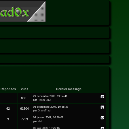
Réponses
Vues
Dernier message
29 décembre 2006, 19:04:41
1
8361
par
Room |312|
05 septembre 2007, 19:58:38
62
61504
par
GravuTrad
09 janvier 2007, 16:39:07
3
7733
par
vhd
05 juin 2008, 13:25:46