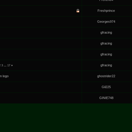
Freshprince
Georges974
gfracing
gfracing
gfracing
gfracing
2
3
...
17
»
n logo
ghostrider22
Gil225
GINIE748