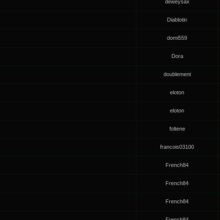
deweysax
Diablotin
domi559
Dora
doublement
eloton
eloton
foltene
francois03100
French84
French84
French84
French84