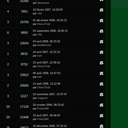
6
25260
par
deweysax
24 février 2007, 14:29:00
4
7851
par
vhd
01 décembre 2008, 18:20:12
3
19769
par
GravuTrad
03 septembre 2006, 18:00:15
6
9850
par
vhd
03 avril 2008, 06:23:16
3
10544
par
doublement
24 avril 2007, 22:22:10
1
8632
par
karl
23 avril 2007, 22:56:16
2
8752
par
GravuTrad
08 août 2008, 15:47:53
3
23822
par
karl
15 août 2008, 13:12:46
2
20660
par
GravuTrad
24 novembre 2007, 15:57:07
3
11117
par
magyver
26 octobre 2006, 08:23:42
24
17126
par
French84
19 avril 2007, 06:49:50
20
21948
par
French84
19 décembre 2006, 07:32:31
25
19672