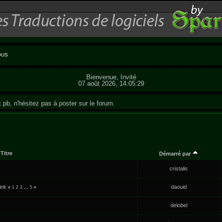
OUS
Bienvenue, Invité
07 août 2026, 14:05:29
t pb, n'hésitez pas à poster sur le forum.
Titre
Démarré par
cristalis
ink
daouid
«
1
2
3
...
5
»
delobel