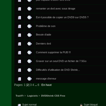
remanier un dvd avec sous titrage
Est-il possible de copier un DVD9 sur DVD5 ?
Probléme de son
Besoin d'aide
Derniers dvd
Comment supprimer la PUB !!!
Graver sur un seul DVD un fichier de 7.5Go
Difficultés d'utilisation de DVD Shrink...
message d'erreur
Pages:
1
[
2
]
3
4
...
6
En haut
Trad-Fr
>
Logiciels
>
DVDShrink CSS Free
Sujet normal
Sujet bloqué