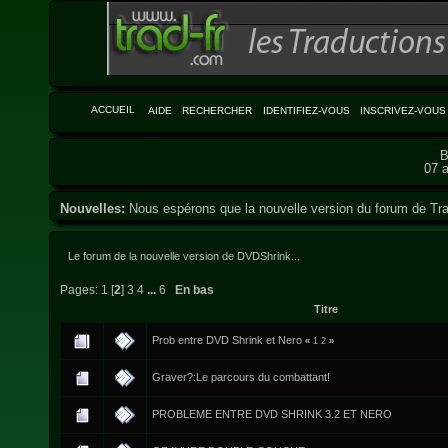
ACCUEIL
AIDE
RECHERCHER
IDENTIFIEZ-VOUS
INSCRIVEZ-VOUS
B
07 a
Nouvelles:
Nous espérons que la nouvelle version du forum de Tra
Le forum de la nouvelle version de DVDShrink...
Pages:
1
[
2
]
3
4
...
6
En bas
Titre
Prob entre DVD Shrink et Nero
«
1
2
»
Graver?:Le parcours du combattant!
PROBLEME ENTRE DVD SHRINK 3.2 ET NERO