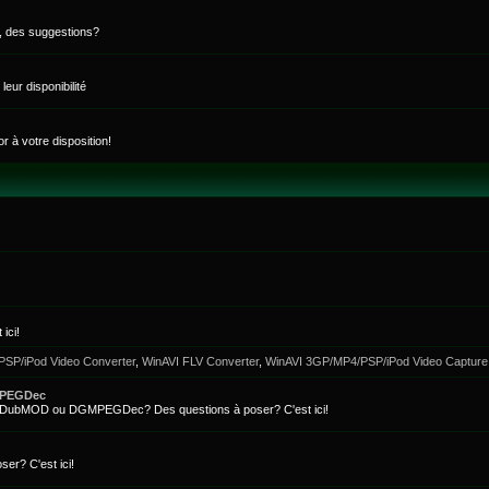
, des suggestions?
eur disponibilité
or à votre disposition!
ici!
SP/iPod Video Converter
,
WinAVI FLV Converter
,
WinAVI 3GP/MP4/PSP/iPod Video Capture
MPEGDec
ualDubMOD ou DGMPEGDec? Des questions à poser? C'est ici!
er? C'est ici!