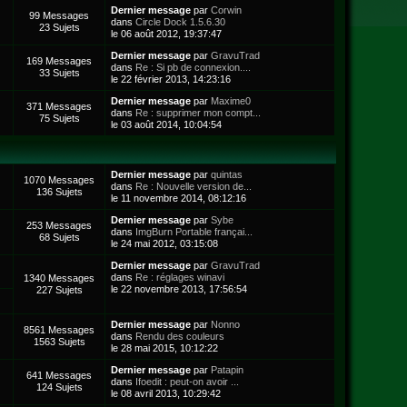
Dernier message
par
Corwin
99 Messages
dans
Circle Dock 1.5.6.30
23 Sujets
le 06 août 2012, 19:37:47
Dernier message
par
GravuTrad
169 Messages
dans
Re : Si pb de connexion....
33 Sujets
le 22 février 2013, 14:23:16
Dernier message
par
Maxime0
371 Messages
dans
Re : supprimer mon compt...
75 Sujets
le 03 août 2014, 10:04:54
Dernier message
par
quintas
1070 Messages
dans
Re : Nouvelle version de...
136 Sujets
le 11 novembre 2014, 08:12:16
Dernier message
par
Sybe
253 Messages
dans
ImgBurn Portable françai...
68 Sujets
le 24 mai 2012, 03:15:08
Dernier message
par
GravuTrad
dans
Re : réglages winavi
1340 Messages
le 22 novembre 2013, 17:56:54
227 Sujets
Dernier message
par
Nonno
8561 Messages
dans
Rendu des couleurs
1563 Sujets
le 28 mai 2015, 10:12:22
Dernier message
par
Patapin
641 Messages
dans
Ifoedit : peut-on avoir ...
124 Sujets
le 08 avril 2013, 10:29:42