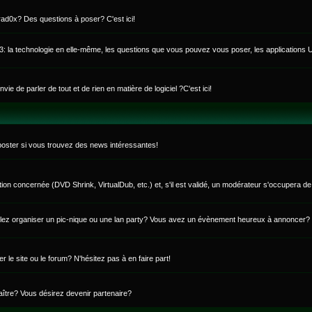
rad0x? Des questions à poser? C'est ici!
 U3: la technologie en elle-même, les questions que vous pouvez vous poser, les applications 
 de parler de tout et de rien en matière de logiciel ?C'est ici!
poster si vous trouvez des news intéressantes!
ction concernée (DVD Shrink, VirtualDub, etc.) et, s'il est validé, un modérateur s'occupera de
lez organiser un pic-nique ou une lan party? Vous avez un évènement heureux à annoncer?
e site ou le forum? N'hésitez pas à en faire part!
aître? Vous désirez devenir partenaire?