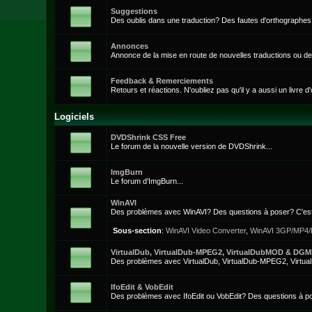
Suggestions
Des oublis dans une traduction? Des fautes d'orthographes
Annonces
Annonce de la mise en route de nouvelles traductions ou de l
Feedback & Remerciements
Retours et réactions. N'oubliez pas qu'il y a aussi un livre d'
Logiciels
DVDShrink CSS Free
Le forum de la nouvelle version de DVDShrink...
ImgBurn
Le forum d'ImgBurn...
WinAVI
Des problèmes avec WinAVI? Des questions à poser? C'est 
Sous-section
:
WinAVI Video Converter
,
WinAVI 3GP/MP4/P
VirtualDub, VirtualDub-MPEG2, VirtualDubMOD & DG
Des problèmes avec VirtualDub, VirtualDub-MPEG2, Virt
IfoEdit & VobEdit
Des problèmes avec IfoEdit ou VobEdit? Des questions à pos