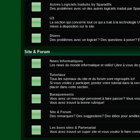
Autres Logiciels traduits by Sparad0x
Des problèmes avec un des autres logiciels traduit par Spa
U3
La section qui concerne tout ce qui a trait à la technologie
mises à disposition sur le site.
Divers
Des problèmes avec un logiciel ? Des questions à poser? Envie
Site & Forum
News Informatiques
Les news du monde informatique et vidéo! Libre à vous de 
Tutoriaux
Tous les tutoriaux du site et du forum sont regroupés ici!
Si vous voulez y participer, postez votre tutorial dans la se
placer dans cette section.
Baraquements
Vous avez un message personnel à faire passer? Vous vou
Vous avez trouvé la bonne rubrique!
Site & Forum
Des remarques? Des suggestions? Des idées pour améliorer l
Les bons sites & Partenariat
Vous avez trouvé un super site et vous voulez le faire conn