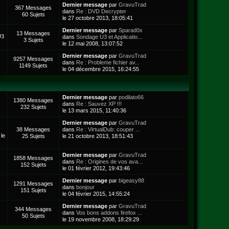
Dernier message
par
GravuTrad
367 Messages
dans
Re : DVD Decrypter
60 Sujets
le 27 octobre 2013, 18:05:41
Dernier message
par
Sparad0x
13 Messages
U3
dans
Sondage U3 et Applicatio...
3 Sujets
le 12 mai 2008, 13:07:52
Dernier message
par
GravuTrad
9257 Messages
dans
Re : Probleme fichier av...
1149 Sujets
le 04 décembre 2015, 16:24:55
Dernier message
par
podilato66
1380 Messages
dans
Re : Sauvez XP !!!
232 Sujets
le 13 mars 2015, 11:40:36
Dernier message
par
GravuTrad
38 Messages
dans
Re : VirtualDub: couper ...
 le
25 Sujets
le 21 octobre 2013, 18:51:43
Dernier message
par
GravuTrad
1858 Messages
dans
Re : Origines de vos ava...
152 Sujets
le 01 février 2012, 19:43:46
Dernier message
par
bigeasy88
1291 Messages
dans
bonjour
151 Sujets
le 04 février 2015, 14:55:24
Dernier message
par
GravuTrad
344 Messages
dans
Vos bons addons firefox ...
50 Sujets
le 19 novembre 2008, 18:29:29